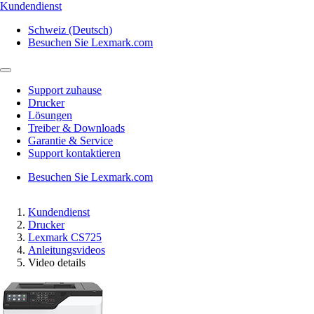
Kundendienst
Schweiz (Deutsch)
Besuchen Sie Lexmark.com
Support zuhause
Drucker
Lösungen
Treiber & Downloads
Garantie & Service
Support kontaktieren
Besuchen Sie Lexmark.com
Kundendienst
Drucker
Lexmark CS725
Anleitungsvideos
Video details