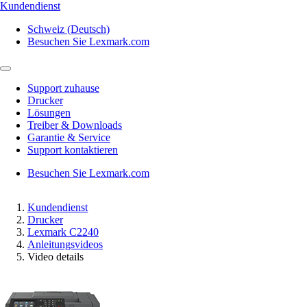
Kundendienst
Schweiz (Deutsch)
Besuchen Sie Lexmark.com
Support zuhause
Drucker
Lösungen
Treiber & Downloads
Garantie & Service
Support kontaktieren
Besuchen Sie Lexmark.com
Kundendienst
Drucker
Lexmark C2240
Anleitungsvideos
Video details