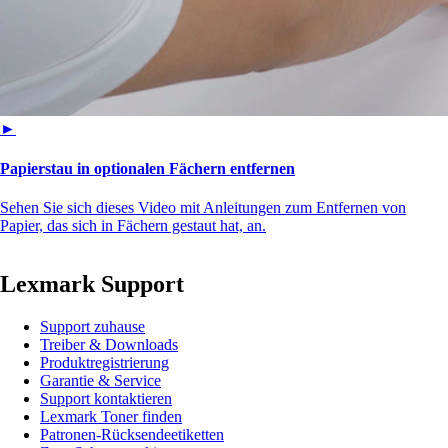
►
Papierstau in optionalen Fächern entfernen
Sehen Sie sich dieses Video mit Anleitungen zum Entfernen von
Papier, das sich in Fächern gestaut hat, an.
Lexmark Support
Support zuhause
Treiber & Downloads
Produktregistrierung
Garantie & Service
Support kontaktieren
Lexmark Toner finden
Patronen-Rücksendeetiketten