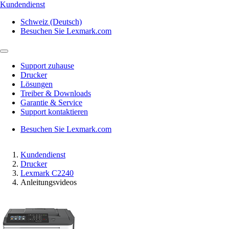
Kundendienst
Schweiz (Deutsch)
Besuchen Sie Lexmark.com
Support zuhause
Drucker
Lösungen
Treiber & Downloads
Garantie & Service
Support kontaktieren
Besuchen Sie Lexmark.com
Kundendienst
Drucker
Lexmark C2240
Anleitungsvideos