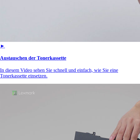
►
Austauschen der Tonerkassette
In diesem Video sehen Sie schnell und einfach, wie Sie eine
Tonerkassette einsetzen.