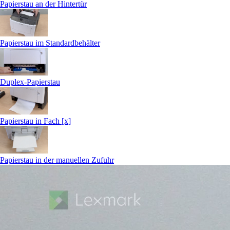
Papierstau an der Hintertür
Papierstau im Standardbehälter
Duplex-Papierstau
Papierstau in Fach [x]
Papierstau in der manuellen Zufuhr