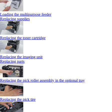
Loading the multipurpose feeder
Replacing supplies
Replacing the toner cartridge
Replacing the imaging unit
Replacing parts
Replacing the pick roller assembly in the optional tray
Replacing the pick tire