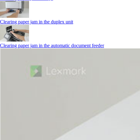
Clearing paper jam in the duplex unit
Clearing paper jam in the automatic document feeder