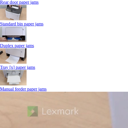
Rear door paper jams
Standard bin paper jams
Duplex paper jams
Tray [x] paper jams
Manual feeder paper jams