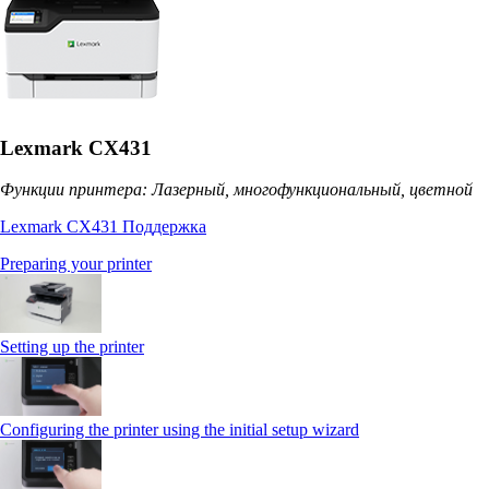
Lexmark CX431
Функции принтера: Лазерный, многофункциональный, цветной
Lexmark CX431 Поддержка
Preparing your printer
Setting up the printer
Configuring the printer using the initial setup wizard