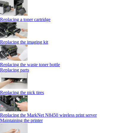
Replacing a toner cartridge
Replacing the imaging kit
Replacing the waste toner bottle
Replacing parts
Replacing the pick tires
Replacing the MarkNet N8450 wireless print server
Maintaining the printer