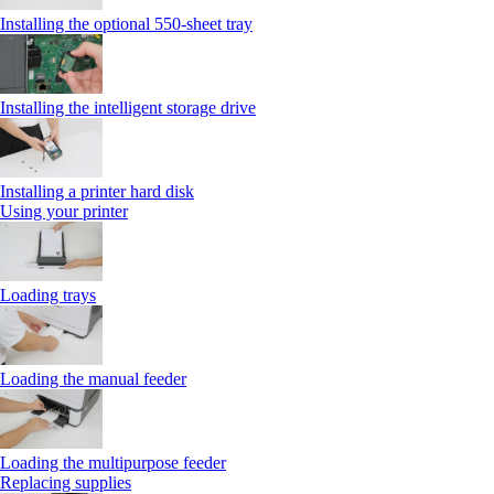
Installing the optional 550‑sheet tray
Installing the intelligent storage drive
Installing a printer hard disk
Using your printer
Loading trays
Loading the manual feeder
Loading the multipurpose feeder
Replacing supplies