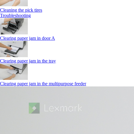
Cleaning the pick tires
Troubleshooting
Clearing paper jam in door A
Clearing paper jam in the tray
Clearing paper jam in the multipurpose feeder