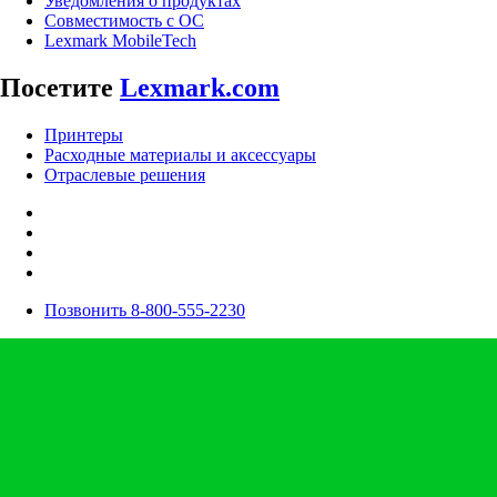
Уведомления о продуктах
Совместимость с ОС
Lexmark MobileTech
Посетите
Lexmark.com
Принтеры
Расходные материалы и аксессуары
Отраслевые решения
Позвонить 8-800-555-2230