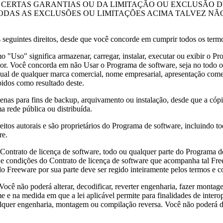
 CERTAS GARANTIAS OU DA LIMITAÇÃO OU EXCLUSÃO D
AS AS EXCLUSÕES OU LIMITAÇÕES ACIMA TALVEZ NÃO
es direitos, desde que você concorde em cumprir todos os termos e
 "Uso" significa armazenar, carregar, instalar, executar ou exibir o 
. Você concorda em não Usar o Programa de software, seja no todo ou 
visual de qualquer marca comercial, nome empresarial, apresentação comer
idos como resultado deste.
nas para fins de backup, arquivamento ou instalação, desde que a cópi
 rede pública ou distribuída.
 autorais e são proprietários do Programa de software, incluindo toda
re.
rato de licença de software, todo ou qualquer parte do Programa de s
 e condições do Contrato de licença de software que acompanha tal Fre
 Freeware por sua parte deve ser regido inteiramente pelos termos e co
alterar, decodificar, reverter engenharia, fazer montagem, reve
 e na medida em que a lei aplicável permite para finalidades de interop
 qualquer engenharia, montagem ou compilação reversa. Você não poderá 