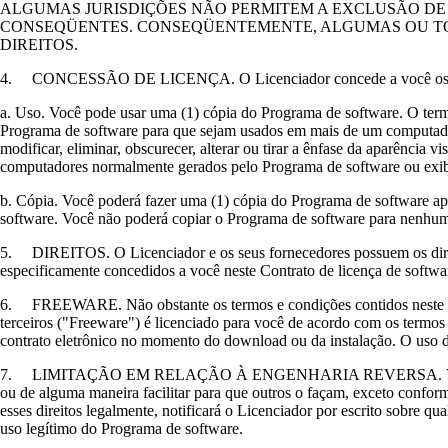
ALGUMAS JURISDIÇÕES NÃO PERMITEM A EXCLUSÃO DE
CONSEQÜENTES. CONSEQÜENTEMENTE, ALGUMAS OU TOD
DIREITOS.
4. CONCESSÃO DE LICENÇA. O Licenciador concede a você os seguint
a. Uso. Você pode usar uma (1) cópia do Programa de software. O termo
Programa de software para que sejam usados em mais de um computador
modificar, eliminar, obscurecer, alterar ou tirar a ênfase da aparência 
computadores normalmente gerados pelo Programa de software ou exib
b. Cópia. Você poderá fazer uma (1) cópia do Programa de software ape
software. Você não poderá copiar o Programa de software para nenhuma
5. DIREITOS. O Licenciador e os seus fornecedores possuem os direitos
especificamente concedidos a você neste Contrato de licença de softwa
6. FREEWARE. Não obstante os termos e condições contidos neste Cont
terceiros ("Freeware") é licenciado para você de acordo com os termos
contrato eletrônico no momento do download ou da instalação. O uso do
7. LIMITAÇÃO EM RELAÇÃO À ENGENHARIA REVERSA. Você não poderá 
ou de alguma maneira facilitar para que outros o façam, exceto conforme
esses direitos legalmente, notificará o Licenciador por escrito sobre
uso legítimo do Programa de software.