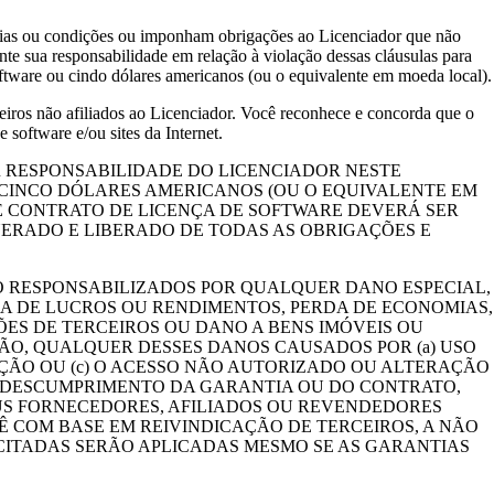
ntias ou condições ou imponham obrigações ao Licenciador que não
ante sua responsabilidade em relação à violação dessas cláusulas para
tware ou cindo dólares americanos (ou o equivalente em moeda local).
rceiros não afiliados ao Licenciador. Você reconhece e concorda que o
oftware e/ou sites da Internet.
R RESPONSABILIDADE DO LICENCIADOR NESTE
CINCO DÓLARES AMERICANOS (OU O EQUIVALENTE EM
E CONTRATO DE LICENÇA DE SOFTWARE DEVERÁ SER
NERADO E LIBERADO DE TODAS AS OBRIGAÇÕES E
O RESPONSABILIZADOS POR QUALQUER DANO ESPECIAL,
DA DE LUCROS OU RENDIMENTOS, PERDA DE ECONOMIAS,
ES DE TERCEIROS OU DANO A BENS IMÓVEIS OU
ÇÃO, QUALQUER DESSES DANOS CAUSADOS POR (a) USO
IÇÃO OU (c) O ACESSO NÃO AUTORIZADO OU ALTERAÇÃO
O DESCUMPRIMENTO DA GARANTIA OU DO CONTRATO,
EUS FORNECEDORES, AFILIADOS OU REVENDEDORES
Ê COM BASE EM REIVINDICAÇÃO DE TERCEIROS, A NÃO
CITADAS SERÃO APLICADAS MESMO SE AS GARANTIAS