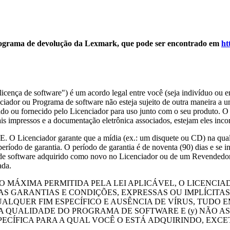
 programa de devolução da Lexmark, que pode ser encontrado em
ht
licença de software") é um acordo legal entre você (seja indivíduo ou e
iador ou Programa de software não esteja sujeito de outra maneira a u
ado ou fornecido pelo Licenciador para uso junto com o seu produto. O
s impressos e a documentação eletrônica associados, estejam eles incor
 garante que a mídia (ex.: um disquete ou CD) na qual o Progra
período de garantia. O período de garantia é de noventa (90) dias e se i
a de software adquirido como novo no Licenciador ou de um Revendedor 
ada.
O MÁXIMA PERMITIDA PELA LEI APLICÁVEL, O LICENC
S GARANTIAS E CONDIÇÕES, EXPRESSAS OU IMPLÍCITAS,
LQUER FIM ESPECÍFICO E AUSÊNCIA DE VÍRUS, TUDO 
LA QUALIDADE DO PROGRAMA DE SOFTWARE E (y) NÃO 
ECÍFICA PARA A QUAL VOCÊ O ESTÁ ADQUIRINDO, EXC