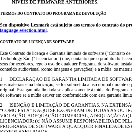
NÍVEIS DE FIRMWARE ANTERIORES.
TERMOS DO CONTRATO DO PROGRAMA DE DEVOLUÇÃO
Seu dispositivo Lexmark está sujeito aos termos do contrato do
language-selection.html
.
CONTRATO DE LICENÇA DE SOFTWARE
Este Contrato de licença e Garantia limitada de software ("Contrato de 
Technology Sàrl ("Licenciador") que, contanto que o produto do Licenc
seus fornecedores, rege o uso de qualquer Programa de software instal
conteúdo audiovisual (como imagens e gravações) e a mídia, os materiai
1. DECLARAÇÃO DE GARANTIA LIMITADA DE SOFTWARE. O Licenciador
nos materiais e na fabricação, se for submetida a uso normal durante o 
original. Esta garantia limitada se aplica somente à mídia do Program
de software se a mídia estiver em conformidade com esta garantia limit
2. ISENÇÃO E LIMITAÇÃO DE GARANTIAS. NA EXTENSÃ
"COMO ESTÁ" E AQUI SE EXONERAM DE TODAS AS OUTRA
VIOLAÇÃO, ADEQUAÇÃO COMERCIAL, ADEQUAÇÃO A QUA
LICENCIADOR: (x) NÃO ASSUME RESPONSABILIDADE PE
PROGRAMA DE SOFTWARE A QUALQUER FINALIDADE ESP
RESPONSABILIDADE.