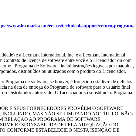
tps://www.lexmark.com/en_us/technical-support/return-program-
ntidade) e a Lexmark International, Inc. e a Lexmark International
m Contrato de licença de software entre você e o Licenciador ou com
 termo “Programa de Software” inclui instruções legíveis por máquina,
porados, distribuídos ou utilizados com o produto do Licenciador.
ma de software, se houver, é fornecido está livre de defeitos
nicia na data de entrega do Programa de software para o usuário final
ou Distribuidor autorizado. O Licenciador só substituirá o Programa
IADOR E SEUS FORNECEDORES PROVÊEM O SOFTWARE
 INCLUINDO, MAS NÃO SE LIMITANDO AO TÍTULO, NÃO-
EM RELAÇÃO AO PROGRAMA DE SOFTWARE.
ASSUME RESPONSABILIDADE PELA ADEQUAÇÃO DO
ETO CONFORME ESTABELECIDO NESTA ISENÇÃO DE