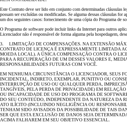
Este Contrato deve ser lido em conjunto com determinadas cláusulas 
possam ser excluídas ou modificadas. Se alguma dessas cláusulas for apl
um dos seguintes casos: fornecimento de uma cópia do Programa de sof
O Programa de software pode incluir links da Internet para outros apli
Licenciador não é responsável de forma alguma pela hospedagem, desem
3. LIMITAÇÃO DE COMPENSAÇÕES. NA EXTENSÃO MÁXI
CONTRATO DE LICENÇA É EXPRESSAMENTE LIMITADA A
MOEDA LOCAL). A ÚNICA COMPENSAÇÃO CONTRA O LIC
PARA A RECUPERAÇÃO DE UM DESSES VALORES E, MED
RESPONSABILIDADES FUTURAS COM VOCÊ.
EM NENHUMA CIRCUNSTÂNCIA O LICENCIADOR, SEUS F
INCIDENTAL, INDIRETO, EXEMPLAR, PUNITIVO OU CONS
INTERRUPÇÃO DE USO OU QUALQUER PERDA, IMPRECISÃ
TANGÍVEIS, PELA PERDA DE PRIVACIDADE) EM RELAÇÃ
OU INCAPACIDADE DE USO DO PROGRAMA DE SOFTWARE,
DO SEU CONTEÚDO, INDEPENDENTE DA NATUREZA DA R
ATO ILÍCITO (INCLUINDO NEGLIGÊNCIA OU RESPONSABI
TENHAM SIDO AVISADOS DA POSSIBILIDADE DE TAIS DA
SER QUE ESTA EXCLUSÃO DE DANOS SEJA DETERMINAD
ACIMA FALHAREM EM SEU OBJETIVO ESSENCIAL.