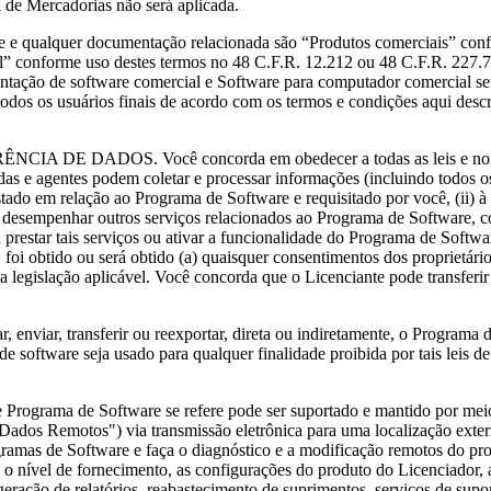
de Mercadorias não será aplicada.
uer documentação relacionada são “Produtos comerciais” conforme
” conforme uso destes termos no 48 C.F.R. 12.212 ou 48 C.F.R. 227.
tação de software comercial e Software para computador comercial ser
dos os usuários finais de acordo com os termos e condições aqui descrit
 Você concorda em obedecer a todas as leis e normas aplicáve
das e agentes podem coletar e processar informações (incluindo todos o
stado em relação ao Programa de Software e requisitado por você, (ii) 
em desempenhar outros serviços relacionados ao Programa de Software, c
restar tais serviços ou ativar a funcionalidade do Programa de Softwa
 foi obtido ou será obtido (a) quaisquer consentimentos dos proprietári
a legislação aplicável. Você concorda que o Licenciante pode transferi
ransferir ou reexportar, direta ou indiretamente, o Programa de sof
de software seja usado para qualquer finalidade proibida por tais leis d
ama de Software se refere pode ser suportado e mantido por meio d
 ("Dados Remotos") via transmissão eletrônica para uma localização e
amas de Software e faça o diagnóstico e a modificação remotos do prod
 o nível de fornecimento, as configurações do produto do Licenciador,
ração de relatórios, reabastecimento de suprimentos, serviços de supor