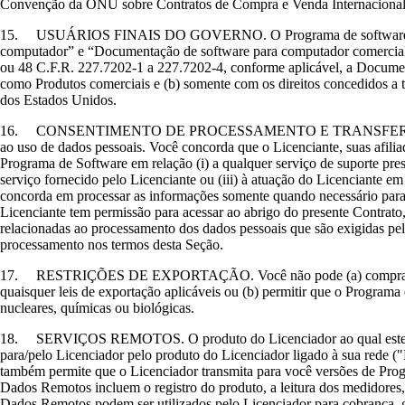
Convenção da ONU sobre Contratos de Compra e Venda Internacional 
15. USUÁRIOS FINAIS DO GOVERNO. O Programa de software e qualq
computador” e “Documentação de software para computador comercial
ou 48 C.F.R. 227.7202-1 a 227.7202-4, conforme aplicável, a Documen
como Produtos comerciais e (b) somente com os direitos concedidos a to
dos Estados Unidos.
16. CONSENTIMENTO DE PROCESSAMENTO E TRANSFERÊNCIA DE DADOS.
ao uso de dados pessoais. Você concorda que o Licenciante, suas afilia
Programa de Software em relação (i) a qualquer serviço de suporte pre
serviço fornecido pelo Licenciante ou (iii) à atuação do Licenciante 
concorda em processar as informações somente quando necessário para p
Licenciante tem permissão para acessar ao abrigo do presente Contrato,
relacionadas ao processamento dos dados pessoais que são exigidas pel
processamento nos termos desta Seção.
17. RESTRIÇÕES DE EXPORTAÇÃO. Você não pode (a) comprar, enviar, t
quaisquer leis de exportação aplicáveis ou (b) permitir que o Programa 
nucleares, químicas ou biológicas.
18. SERVIÇOS REMOTOS. O produto do Licenciador ao qual este Progr
para/pelo Licenciador pelo produto do Licenciador ligado à sua rede
também permite que o Licenciador transmita para você versões de Progr
Dados Remotos incluem o registro do produto, a leitura dos medidores,
Dados Remotos podem ser utilizados pelo Licenciador para cobrança, ge