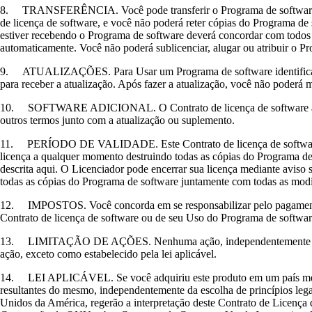
8. TRANSFERÊNCIA. Você pode transferir o Programa de software para 
de licença de software, e você não poderá reter cópias do Programa de 
estiver recebendo o Programa de software deverá concordar com todos o
automaticamente. Você não poderá sublicenciar, alugar ou atribuir o P
9. ATUALIZAÇÕES. Para Usar um Programa de software identificado co
para receber a atualização. Após fazer a atualização, você não poderá m
10. SOFTWARE ADICIONAL. O Contrato de licença de software aplica-
outros termos junto com a atualização ou suplemento.
11. PERÍODO DE VALIDADE. Este Contrato de licença de software entr
licença a qualquer momento destruindo todas as cópias do Programa d
descrita aqui. O Licenciador pode encerrar sua licença mediante aviso
todas as cópias do Programa de software juntamente com todas as modi
12. IMPOSTOS. Você concorda em se responsabilizar pelo pagamento de
Contrato de licença de software ou de seu Uso do Programa de softwar
13. LIMITAÇÃO DE AÇÕES. Nenhuma ação, independentemente da forma,
ação, exceto como estabelecido pela lei aplicável.
14. LEI APLICÁVEL. Se você adquiriu este produto em um país membro 
resultantes do mesmo, independentemente da escolha de princípios lega
Unidos da América, regerão a interpretação deste Contrato de Licença 