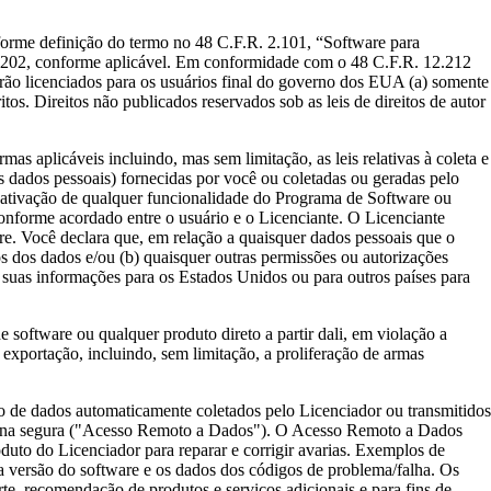
 definição do termo no 48 C.F.R. 2.101, “Software para
7202, conforme aplicável. Em conformidade com o 48 C.F.R. 12.212
ão licenciados para os usuários final do governo dos EUA (a) somente
os. Direitos não publicados reservados sob as leis de direitos de autor
is incluindo, mas sem limitação, as leis relativas à coleta e
s dados pessoais) fornecidas por você ou coletadas ou geradas pelo
à ativação de qualquer funcionalidade do Programa de Software ou
onforme acordado entre o usuário e o Licenciante. O Licenciante
re. Você declara que, em relação a quaisquer dados pessoais que o
os dos dados e/ou (b) quaisquer outras permissões ou autorizações
r suas informações para os Estados Unidos ou para outros países para
tware ou qualquer produto direto a partir dali, em violação a
e exportação, incluindo, sem limitação, a proliferação de armas
e dados automaticamente coletados pelo Licenciador ou transmitidos
xterna segura ("Acesso Remoto a Dados"). O Acesso Remoto a Dados
uto do Licenciador para reparar e corrigir avarias. Exemplos de
 a versão do software e os dados dos códigos de problema/falha. Os
te, recomendação de produtos e serviços adicionais e para fins de