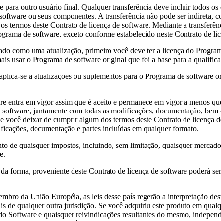
outro usuário final. Qualquer transferência deve incluir todos os co
software ou seus componentes. A transferência não pode ser indireta, c
s termos deste Contrato de licença de software. Mediante a transferênc
rograma de software, exceto conforme estabelecido neste Contrato de li
mo uma atualização, primeiro você deve ter a licença do Programa d
ais usar o Programa de software original que foi a base para a qualifica
se a atualizações ou suplementos para o Programa de software origi
a em vigor assim que é aceito e permanece em vigor a menos que seja
e software, juntamente com todas as modificações, documentação, bem 
 se você deixar de cumprir algum dos termos deste Contrato de licença 
ficações, documentação e partes incluídas em qualquer formato.
 quaisquer impostos, incluindo, sem limitação, quaisquer mercadorias
e.
 proveniente deste Contrato de licença de software poderá ser ini
da União Européia, as leis desse país regerão a interpretação deste
is de qualquer outra jurisdição. Se você adquiriu este produto em qua
do Software e quaisquer reivindicações resultantes do mesmo, independe