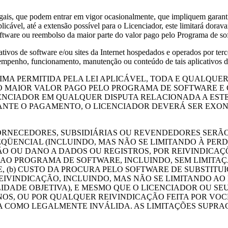
legais, que podem entrar em vigor ocasionalmente, que impliquem gara
icável, até a extensão possível para o Licenciador, este limitará dorav
tware ou reembolso da maior parte do valor pago pelo Programa de sof
cativos de software e/ou sites da Internet hospedados e operados por te
penho, funcionamento, manutenção ou conteúdo de tais aplicativos de s
MA PERMITIDA PELA LEI APLICÁVEL, TODA E QUALQUE
O MAIOR VALOR PAGO PELO PROGRAMA DE SOFTWARE E 
ENCIADOR EM QUALQUER DISPUTA RELACIONADA A EST
IANTE O PAGAMENTO, O LICENCIADOR DEVERÁ SER EXO
ORNECEDORES, SUBSIDIÁRIAS OU REVENDEDORES SERÃ
EQÜENCIAL (INCLUINDO, MAS NÃO SE LIMITANDO À PER
O OU DANO A DADOS OU REGISTROS, POR REIVINDICAÇÕ
O AO PROGRAMA DE SOFTWARE, INCLUINDO, SEM LIMITA
 (b) CUSTO DA PROCURA PELO SOFTWARE DE SUBSTITU
EIVINDICAÇÃO, INCLUINDO, MAS NÃO SE LIMITANDO A
LIDADE OBJETIVA), E MESMO QUE O LICENCIADOR OU S
NOS, OU POR QUALQUER REIVINDICAÇÃO FEITA POR VOC
A COMO LEGALMENTE INVÁLIDA. AS LIMITAÇÕES SUPRA