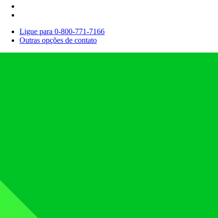
Ligue para 0-800-771-7166
Outras opções de contato