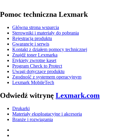
Pomoc techniczna Lexmark
Główna strona wsparcia
Sterowniki i materiały do pobrania
Rejestracja produktu
Gwarancje i serwis
Kontakt z działem pomocy technicznej
Znajdź toner Lexmarka
Etykiety zwrotne kaset
Program Check to Protect
Uwagi dotyczące produktu
Zgodność z systemem operacyjnym
Lexmark MobileTech
Odwiedź witrynę
Lexmark.com
Drukarki
Materiały eksploatacyjne i akcesoria
Branże i rozwiązania