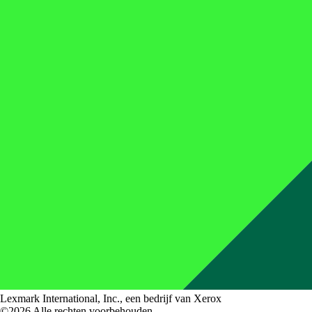
Lexmark International, Inc., een bedrijf van Xerox
©2026 Alle rechten voorbehouden.