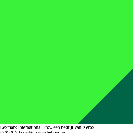
Lexmark International, Inc., een bedrijf van Xerox
©2026 Alle rechten voorbehouden.