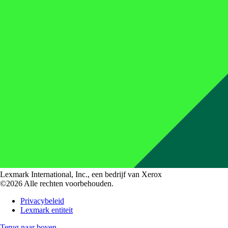
Lexmark International, Inc., een bedrijf van Xerox
©2026 Alle rechten voorbehouden.
Privacybeleid
Lexmark entiteit
Terug naar boven