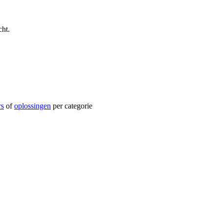
ht.
rs
of
oplossingen
per categorie