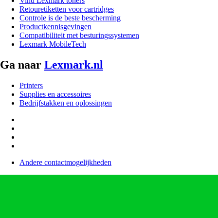
Vind Lexmark toners
Retouretiketten voor cartridges
Controle is de beste bescherming
Productkennisgevingen
Compatibiliteit met besturingssystemen
Lexmark MobileTech
Ga naar
Lexmark.nl
Printers
Supplies en accessoires
Bedrijfstakken en oplossingen
Andere contactmogelijkheden