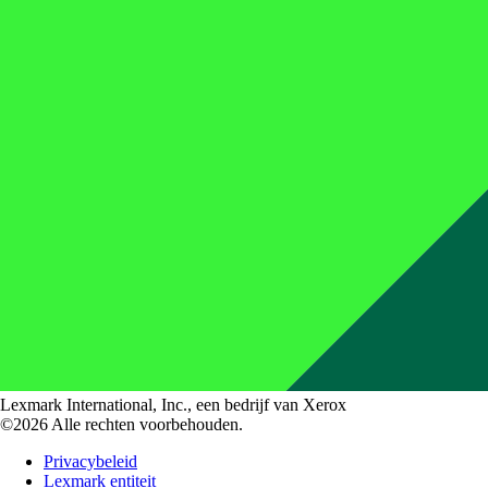
Lexmark International, Inc., een bedrijf van Xerox
©2026 Alle rechten voorbehouden.
Privacybeleid
Lexmark entiteit