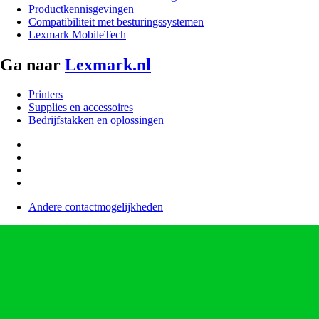
Productkennisgevingen
Compatibiliteit met besturingssystemen
Lexmark MobileTech
Ga naar
Lexmark.nl
Printers
Supplies en accessoires
Bedrijfstakken en oplossingen
Andere contactmogelijkheden