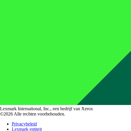
Lexmark International, Inc., een bedrijf van Xerox
©2026 Alle rechten voorbehouden.
Privacybeleid
Lexmark entiteit