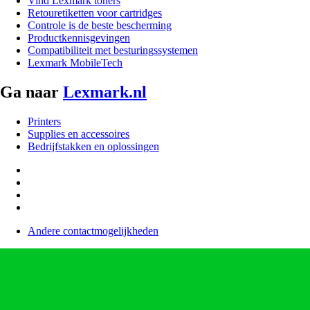
Vind Lexmark toners
Retouretiketten voor cartridges
Controle is de beste bescherming
Productkennisgevingen
Compatibiliteit met besturingssystemen
Lexmark MobileTech
Ga naar
Lexmark.nl
Printers
Supplies en accessoires
Bedrijfstakken en oplossingen
Andere contactmogelijkheden