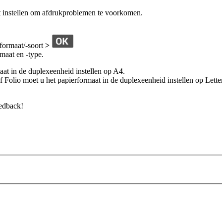
nt instellen om afdrukproblemen te voorkomen.
formaat/-soort
>
maat en -type.
at in de duplexeenheid instellen op A4.
f Folio moet u het papierformaat in de duplexeenheid instellen op Letter
edback!