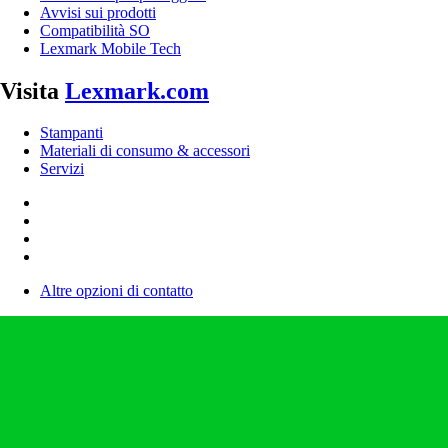
Avvisi sui prodotti
Compatibilità SO
Lexmark Mobile Tech
Visita
Lexmark.com
Stampanti
Materiali di consumo & accessori
Servizi
Altre opzioni di contatto