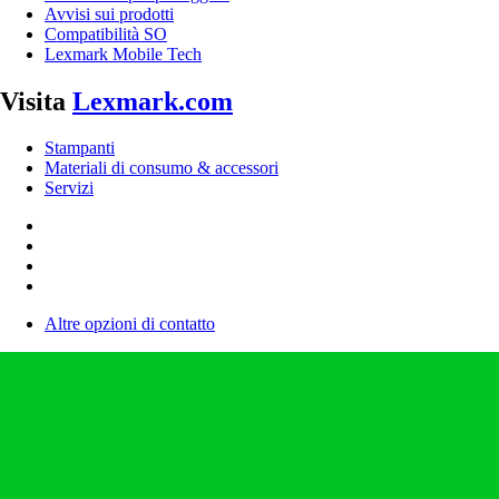
Avvisi sui prodotti
Compatibilità SO
Lexmark Mobile Tech
Visita
Lexmark.com
Stampanti
Materiali di consumo & accessori
Servizi
Altre opzioni di contatto