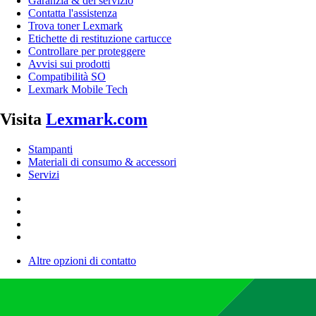
Garanzia & del servizio
Contatta l'assistenza
Trova toner Lexmark
Etichette di restituzione cartucce
Controllare per proteggere
Avvisi sui prodotti
Compatibilità SO
Lexmark Mobile Tech
Visita
Lexmark.com
Stampanti
Materiali di consumo & accessori
Servizi
Altre opzioni di contatto