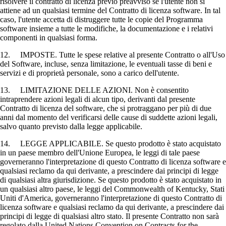
risolvere il contratto di licenza previo preavviso se l'utente non si
attiene ad un qualsiasi termine del Contratto di licenza software. In tal
caso, l'utente accetta di distruggere tutte le copie del Programma
software insieme a tutte le modifiche, la documentazione e i relativi
componenti in qualsiasi forma.
12. IMPOSTE. Tutte le spese relative al presente Contratto o all'Uso
del Software, incluse, senza limitazione, le eventuali tasse di beni e
servizi e di proprietà personale, sono a carico dell'utente.
13. LIMITAZIONE DELLE AZIONI. Non è consentito
intraprendere azioni legali di alcun tipo, derivanti dal presente
Contratto di licenza del software, che si protraggano per più di due
anni dal momento del verificarsi delle cause di suddette azioni legali,
salvo quanto previsto dalla legge applicabile.
14. LEGGE APPLICABILE. Se questo prodotto è stato acquistato
in un paese membro dell'Unione Europea, le leggi di tale paese
governeranno l'interpretazione di questo Contratto di licenza software e
qualsiasi reclamo da qui derivante, a prescindere dai principi di legge
di qualsiasi altra giurisdizione. Se questo prodotto è stato acquistato in
un qualsiasi altro paese, le leggi del Commonwealth of Kentucky, Stati
Uniti d'America, governeranno l'interpretazione di questo Contratto di
licenza software e qualsiasi reclamo da qui derivante, a prescindere dai
principi di legge di qualsiasi altro stato. Il presente Contratto non sarà
regolato dalla United Nations Convention on Contracts for the