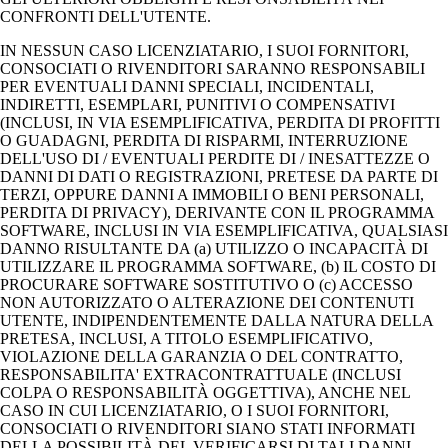
CONFRONTI DELL'UTENTE.
IN NESSUN CASO LICENZIATARIO, I SUOI FORNITORI,
CONSOCIATI O RIVENDITORI SARANNO RESPONSABILI
PER EVENTUALI DANNI SPECIALI, INCIDENTALI,
INDIRETTI, ESEMPLARI, PUNITIVI O COMPENSATIVI
(INCLUSI, IN VIA ESEMPLIFICATIVA, PERDITA DI PROFITTI
O GUADAGNI, PERDITA DI RISPARMI, INTERRUZIONE
DELL'USO DI / EVENTUALI PERDITE DI / INESATTEZZE O
DANNI DI DATI O REGISTRAZIONI, PRETESE DA PARTE DI
TERZI, OPPURE DANNI A IMMOBILI O BENI PERSONALI,
PERDITA DI PRIVACY), DERIVANTE CON IL PROGRAMMA
SOFTWARE, INCLUSI IN VIA ESEMPLIFICATIVA, QUALSIASI
DANNO RISULTANTE DA (a) UTILIZZO O INCAPACITÀ DI
UTILIZZARE IL PROGRAMMA SOFTWARE, (b) IL COSTO DI
PROCURARE SOFTWARE SOSTITUTIVO O (c) ACCESSO
NON AUTORIZZATO O ALTERAZIONE DEI CONTENUTI
UTENTE, INDIPENDENTEMENTE DALLA NATURA DELLA
PRETESA, INCLUSI, A TITOLO ESEMPLIFICATIVO,
VIOLAZIONE DELLA GARANZIA O DEL CONTRATTO,
RESPONSABILITA' EXTRACONTRATTUALE (INCLUSI
COLPA O RESPONSABILITÀ OGGETTIVA), ANCHE NEL
CASO IN CUI LICENZIATARIO, O I SUOI FORNITORI,
CONSOCIATI O RIVENDITORI SIANO STATI INFORMATI
DELLA POSSIBILITÀ DEL VERIFICARSI DI TALI DANNI,