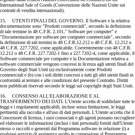
International Sale of Goods (Convenzione delle Nazioni Unite sui
contratti di vendita internazionali).
15. UTENTI FINALI DEL GOVERNO. Il Software e la relativa
documentazione sono "Prodotti commerciali", secondo la definizione
di tale termine in 48 C.F.R. 2.101," Software per computer" e
"Documentazione per software per computer commerciale", secondo
la definizione di tali termini in 48 C.F.R.12.212 o 48 C.F.R. 12.212 o
48 C.F.R. 227.7202, come applicabile. Coerentemente con 48 C.F.R.
12.212 o 48 C.F.R. 227.7202-1 fino a 227.7202-4, come applicabile, il
Software commerciale per computer e la Documentazione relativa a
software commerciale vengono concessi in licenza agli utenti finali del
Governo degli Stati Uniti (a) esclusivamente come Prodotti
commerciali e (b) con i soli diritti concessi a tutti gli altri utenti finali in
conformità ai termini e alle condizioni del presente Contratto. Diritti
non pubblicati riservati secondo le leggi sul copyright degli Stati Uniti.
16. CONSENSO ALL'ELABORAZIONE E AL
TRASFERIMENTO DEI DATI. L'Utente accetta di soddisfare tutte le
leggi e i regolamenti applicabili, incluse senza limitazione, le leggi
pertinenti alla raccolta e all'uso di dati personali. L'Utente accetta che il
Concessore di licenza, i suoi consociati e gli agenti possano raccogliere
ed elaborare le informazioni (inclusi i dati personali) forniti dall'Utente
stesso o raccolti o generati dal Programma software in relazione (i) a
qualsiasi servizio di assistenza svolto in connessione al Programma