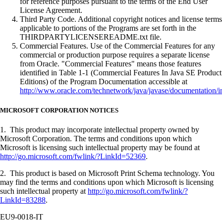
for reference purposes pursuant to the terms of the End User
License Agreement.
Third Party Code. Additional copyright notices and license terms
applicable to portions of the Programs are set forth in the
THIRDPARTYLICENSEREADME.txt file.
Commercial Features. Use of the Commercial Features for any
commercial or production purpose requires a separate license
from Oracle. "Commercial Features" means those features
identified in Table 1-1 (Commercial Features In Java SE Product
Editions) of the Program Documentation accessible at
http://www.oracle.com/technetwork/java/javase/documentation/i
MICROSOFT CORPORATION NOTICES
1. This product may incorporate intellectual property owned by
Microsoft Corporation. The terms and conditions upon which
Microsoft is licensing such intellectual property may be found at
http://go.microsoft.com/fwlink/?LinkId=52369
.
2. This product is based on Microsoft Print Schema technology. You
may find the terms and conditions upon which Microsoft is licensing
such intellectual property at
http://go.microsoft.com/fwlink/?
LinkId=83288
.
EU9-0018-IT