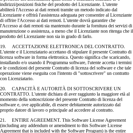
indirizzi/posizioni fisiche del prodotto del Licenziante. L'utente
abiliterà l'Accesso ai dati remoti tramite un metodo indicato dal
Licenziante e offrirà l'assistenza adeguata per consentire al Licenziante
di offrire l'Accesso ai dati remoti. L'utente dovrà garantire che
l'Accesso ai dati remoti sia mantenuto durante la fornitura dei servizi di
manutenzione o assistenza, a meno che il Licenziante non ritenga che il
prodotto del Licenziante non sia in grado di farlo.
19. ACCETTAZIONE ELETTRONICA DEL CONTRATTO.
L'utente e il Licenziatario accettano di stipulare il presente Contratto di
licenza software in forma elettronica. Questo significa che scaricando,
installando e/o usando il Programma software, l'utente accetta i termini
e le condizioni del presente Contratto di licenza del software e che tale
operazione viene eseguita con l'intento di "sottoscrivere" un contratto
con Licenziatario.
20. CAPACITÀ E AUTORITÀ DI SOTTOSCRIVERE UN
CONTRATTO. L'utente dichiara di aver raggiunto la maggiore età al
momento della sottoscrizione del presente Contratto di licenza del
software e, ove applicabile, di essere debitamente autorizzato dal
proprio datore di lavoro o principale ad accedere al contratto.
21. ENTIRE AGREEMENT. This Software License Agreement
(including any addendum or amendment to this Software License
Agreement that is included with the Software Program) is the entire