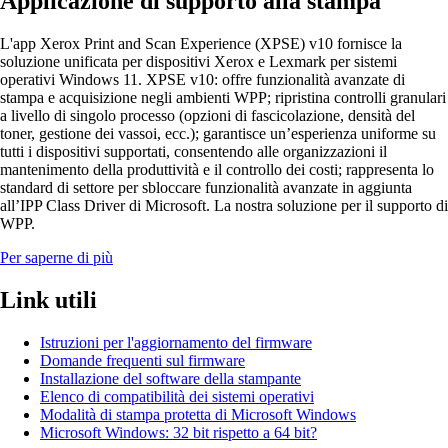
Applicazione di supporto alla stampa
L'app Xerox Print and Scan Experience (XPSE) v10 fornisce la
soluzione unificata per dispositivi Xerox e Lexmark per sistemi
operativi Windows 11. XPSE v10: offre funzionalità avanzate di
stampa e acquisizione negli ambienti WPP; ripristina controlli granulari
a livello di singolo processo (opzioni di fascicolazione, densità del
toner, gestione dei vassoi, ecc.); garantisce un’esperienza uniforme su
tutti i dispositivi supportati, consentendo alle organizzazioni il
mantenimento della produttività e il controllo dei costi; rappresenta lo
standard di settore per sbloccare funzionalità avanzate in aggiunta
all’IPP Class Driver di Microsoft. La nostra soluzione per il supporto di
WPP.
Per saperne di più
Link utili
Istruzioni per l'aggiornamento del firmware
Domande frequenti sul firmware
Installazione del software della stampante
Elenco di compatibilità dei sistemi operativi
Modalità di stampa protetta di Microsoft Windows
Microsoft Windows: 32 bit rispetto a 64 bit?