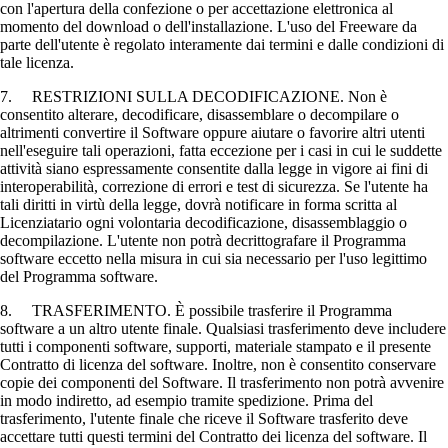
con l'apertura della confezione o per accettazione elettronica al
momento del download o dell'installazione. L'uso del Freeware da
parte dell'utente è regolato interamente dai termini e dalle condizioni di
tale licenza.
7. RESTRIZIONI SULLA DECODIFICAZIONE. Non è
consentito alterare, decodificare, disassemblare o decompilare o
altrimenti convertire il Software oppure aiutare o favorire altri utenti
nell'eseguire tali operazioni, fatta eccezione per i casi in cui le suddette
attività siano espressamente consentite dalla legge in vigore ai fini di
interoperabilità, correzione di errori e test di sicurezza. Se l'utente ha
tali diritti in virtù della legge, dovrà notificare in forma scritta al
Licenziatario ogni volontaria decodificazione, disassemblaggio o
decompilazione. L'utente non potrà decrittografare il Programma
software eccetto nella misura in cui sia necessario per l'uso legittimo
del Programma software.
8. TRASFERIMENTO. È possibile trasferire il Programma
software a un altro utente finale. Qualsiasi trasferimento deve includere
tutti i componenti software, supporti, materiale stampato e il presente
Contratto di licenza del software. Inoltre, non è consentito conservare
copie dei componenti del Software. Il trasferimento non potrà avvenire
in modo indiretto, ad esempio tramite spedizione. Prima del
trasferimento, l'utente finale che riceve il Software trasferito deve
accettare tutti questi termini del Contratto dei licenza del software. Il