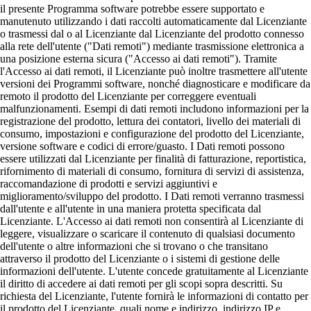
il presente Programma software potrebbe essere supportato e
manutenuto utilizzando i dati raccolti automaticamente dal Licenziante
o trasmessi dal o al Licenziante dal Licenziante del prodotto connesso
alla rete dell'utente ("Dati remoti") mediante trasmissione elettronica a
una posizione esterna sicura ("Accesso ai dati remoti"). Tramite
l'Accesso ai dati remoti, il Licenziante può inoltre trasmettere all'utente
versioni dei Programmi software, nonché diagnosticare e modificare da
remoto il prodotto del Licenziante per correggere eventuali
malfunzionamenti. Esempi di dati remoti includono informazioni per la
registrazione del prodotto, lettura dei contatori, livello dei materiali di
consumo, impostazioni e configurazione del prodotto del Licenziante,
versione software e codici di errore/guasto. I Dati remoti possono
essere utilizzati dal Licenziante per finalità di fatturazione, reportistica,
rifornimento di materiali di consumo, fornitura di servizi di assistenza,
raccomandazione di prodotti e servizi aggiuntivi e
miglioramento/sviluppo del prodotto. I Dati remoti verranno trasmessi
dall'utente e all'utente in una maniera protetta specificata dal
Licenziante. L'Accesso ai dati remoti non consentirà al Licenziante di
leggere, visualizzare o scaricare il contenuto di qualsiasi documento
dell'utente o altre informazioni che si trovano o che transitano
attraverso il prodotto del Licenziante o i sistemi di gestione delle
informazioni dell'utente. L'utente concede gratuitamente al Licenziante
il diritto di accedere ai dati remoti per gli scopi sopra descritti. Su
richiesta del Licenziante, l'utente fornirà le informazioni di contatto per
il prodotto del Licenziante, quali nome e indirizzo, indirizzo IP e