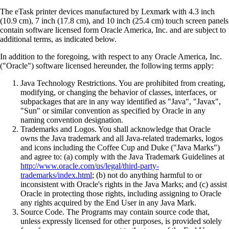
The eTask printer devices manufactured by Lexmark with 4.3 inch
(10.9 cm), 7 inch (17.8 cm), and 10 inch (25.4 cm) touch screen panels
contain software licensed form Oracle America, Inc. and are subject to
additional terms, as indicated below.
In addition to the foregoing, with respect to any Oracle America, Inc.
("Oracle") software licensed hereunder, the following terms apply:
Java Technology Restrictions. You are prohibited from creating,
modifying, or changing the behavior of classes, interfaces, or
subpackages that are in any way identified as "Java", "Javax",
"Sun" or similar convention as specified by Oracle in any
naming convention designation.
Trademarks and Logos. You shall acknowledge that Oracle
owns the Java trademark and all Java-related trademarks, logos
and icons including the Coffee Cup and Duke ("Java Marks")
and agree to: (a) comply with the Java Trademark Guidelines at
http://www.oracle.com/us/legal/third-party-
trademarks/index.html
; (b) not do anything harmful to or
inconsistent with Oracle's rights in the Java Marks; and (c) assist
Oracle in protecting those rights, including assigning to Oracle
any rights acquired by the End User in any Java Mark.
Source Code. The Programs may contain source code that,
unless expressly licensed for other purposes, is provided solely