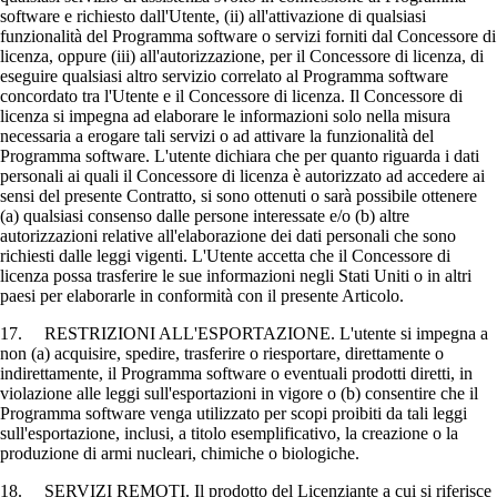
software e richiesto dall'Utente, (ii) all'attivazione di qualsiasi
funzionalità del Programma software o servizi forniti dal Concessore di
licenza, oppure (iii) all'autorizzazione, per il Concessore di licenza, di
eseguire qualsiasi altro servizio correlato al Programma software
concordato tra l'Utente e il Concessore di licenza. Il Concessore di
licenza si impegna ad elaborare le informazioni solo nella misura
necessaria a erogare tali servizi o ad attivare la funzionalità del
Programma software. L'utente dichiara che per quanto riguarda i dati
personali ai quali il Concessore di licenza è autorizzato ad accedere ai
sensi del presente Contratto, si sono ottenuti o sarà possibile ottenere
(a) qualsiasi consenso dalle persone interessate e/o (b) altre
autorizzazioni relative all'elaborazione dei dati personali che sono
richiesti dalle leggi vigenti. L'Utente accetta che il Concessore di
licenza possa trasferire le sue informazioni negli Stati Uniti o in altri
paesi per elaborarle in conformità con il presente Articolo.
17. RESTRIZIONI ALL'ESPORTAZIONE. L'utente si impegna a
non (a) acquisire, spedire, trasferire o riesportare, direttamente o
indirettamente, il Programma software o eventuali prodotti diretti, in
violazione alle leggi sull'esportazioni in vigore o (b) consentire che il
Programma software venga utilizzato per scopi proibiti da tali leggi
sull'esportazione, inclusi, a titolo esemplificativo, la creazione o la
produzione di armi nucleari, chimiche o biologiche.
18. SERVIZI REMOTI. Il prodotto del Licenziante a cui si riferisce