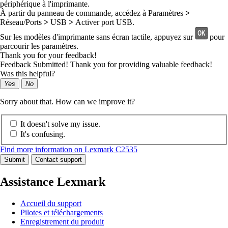
périphérique à l'imprimante.
À partir du panneau de commande, accédez à
Paramètres
>
Réseau/Ports
>
USB
>
Activer port USB
.
Sur les modèles d'imprimante sans écran tactile, appuyez sur
pour
parcourir les paramètres.
Thank you for your feedback!
Feedback Submitted! Thank you for providing valuable feedback!
Was this helpful?
Yes
No
Sorry about that. How can we improve it?
It doesn't solve my issue.
It's confusing.
Find more information on Lexmark C2535
Submit
Contact support
Assistance Lexmark
Accueil du support
Pilotes et téléchargements
Enregistrement du produit