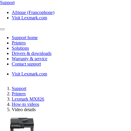
Support
Afrique (Francophone)
Visit Lexmark.com
Support home
Printers
Solutions
Drivers & downloads
Warranty & service
Contact support
Visit Lexmark.com
Support
Printers
Lexmark MX826
How-to videos
Video details