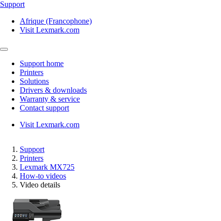
Support
Afrique (Francophone)
Visit Lexmark.com
Support home
Printers
Solutions
Drivers & downloads
Warranty & service
Contact support
Visit Lexmark.com
Support
Printers
Lexmark MX725
How-to videos
Video details