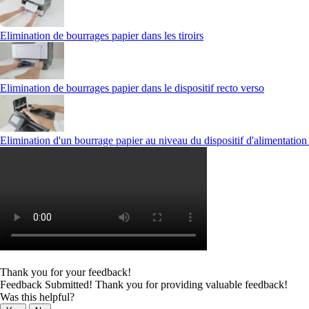
Elimination de bourrages papier dans les tiroirs
Elimination de bourrages papier dans le dispositif recto verso
Elimination d'un bourrage papier au niveau du dispositif d'alimentatio
Thank you for your feedback!
Feedback Submitted! Thank you for providing valuable feedback!
Was this helpful?