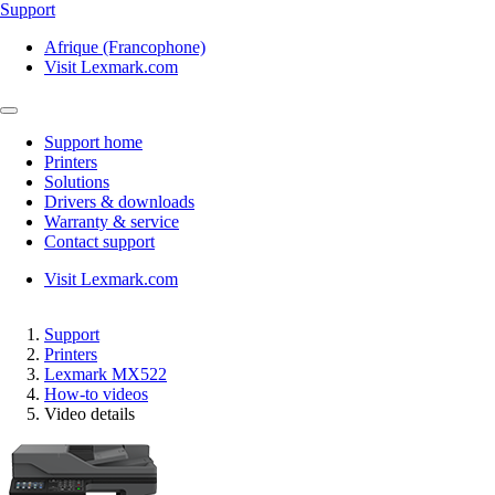
Support
Afrique (Francophone)
Visit Lexmark.com
Support home
Printers
Solutions
Drivers & downloads
Warranty & service
Contact support
Visit Lexmark.com
Support
Printers
Lexmark MX522
How-to videos
Video details