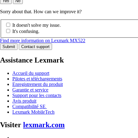
Yes
No
Sorry about that. How can we improve it?
It doesn't solve my issue.
It's confusing.
Find more information on Lexmark MX522
Submit
Contact support
Assistance Lexmark
Accueil du support
Pilotes et téléchargements
Enregistrement du produit
Garantie et service
Support pour les contacts
Avis produit
Compatibilité SE
Lexmark MobileTech
Visiter
lexmark.com