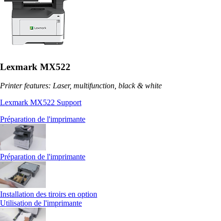
Lexmark MX522
Printer features: Laser, multifunction, black & white
Lexmark MX522 Support
Préparation de l'imprimante
Préparation de l'imprimante
Installation des tiroirs en option
Utilisation de l'imprimante