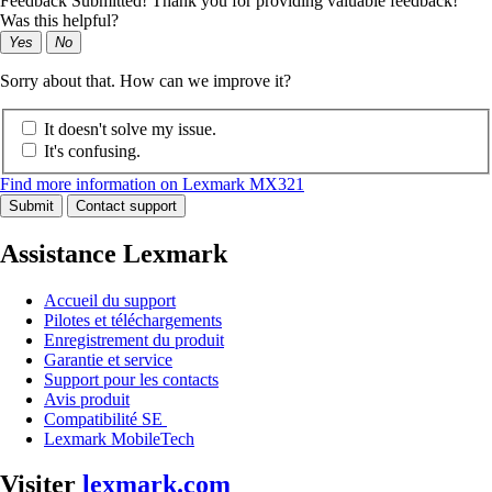
Feedback Submitted! Thank you for providing valuable feedback!
Was this helpful?
Yes
No
Sorry about that. How can we improve it?
It doesn't solve my issue.
It's confusing.
Find more information on Lexmark MX321
Submit
Contact support
Assistance Lexmark
Accueil du support
Pilotes et téléchargements
Enregistrement du produit
Garantie et service
Support pour les contacts
Avis produit
Compatibilité SE
Lexmark MobileTech
Visiter
lexmark.com