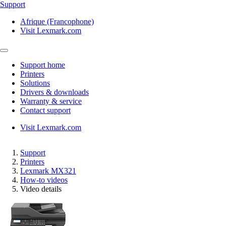
Support
Afrique (Francophone)
Visit Lexmark.com
Support home
Printers
Solutions
Drivers & downloads
Warranty & service
Contact support
Visit Lexmark.com
Support
Printers
Lexmark MX321
How-to videos
Video details