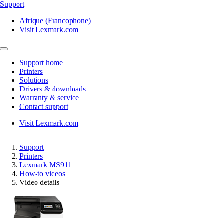
Support
Afrique (Francophone)
Visit Lexmark.com
Support home
Printers
Solutions
Drivers & downloads
Warranty & service
Contact support
Visit Lexmark.com
Support
Printers
Lexmark MS911
How-to videos
Video details