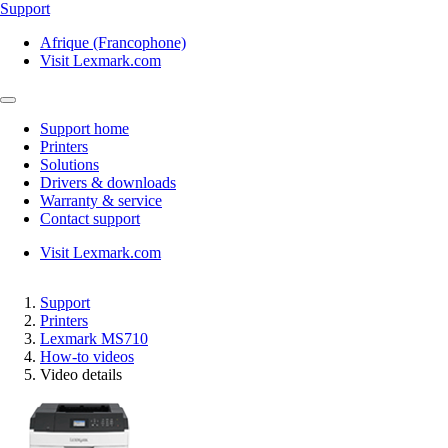
Support
Afrique (Francophone)
Visit Lexmark.com
Support home
Printers
Solutions
Drivers & downloads
Warranty & service
Contact support
Visit Lexmark.com
Support
Printers
Lexmark MS710
How-to videos
Video details