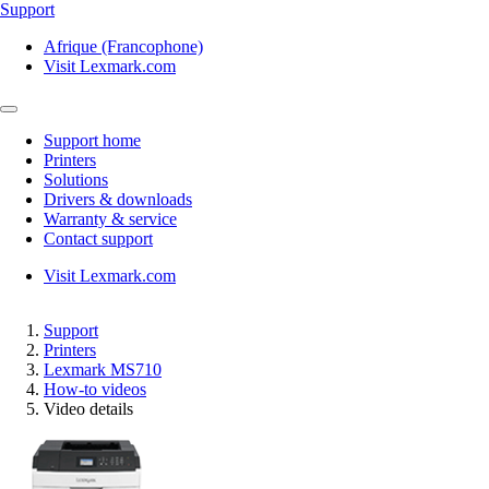
Support
Afrique (Francophone)
Visit Lexmark.com
Support home
Printers
Solutions
Drivers & downloads
Warranty & service
Contact support
Visit Lexmark.com
Support
Printers
Lexmark MS710
How-to videos
Video details