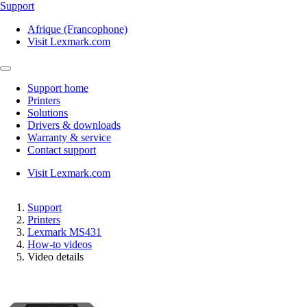
Support
Afrique (Francophone)
Visit Lexmark.com
Support home
Printers
Solutions
Drivers & downloads
Warranty & service
Contact support
Visit Lexmark.com
Support
Printers
Lexmark MS431
How-to videos
Video details