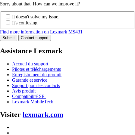
Sorry about that. How can we improve it?
It doesn't solve my issue.
It's confusing.
Find more information on Lexmark MS431
Submit
Contact support
Assistance Lexmark
Accueil du support
Pilotes et téléchargements
Enregistrement du produit
Garantie et service
Support pour les contacts
Avis produit
Compatibilité SE
Lexmark MobileTech
Visiter
lexmark.com