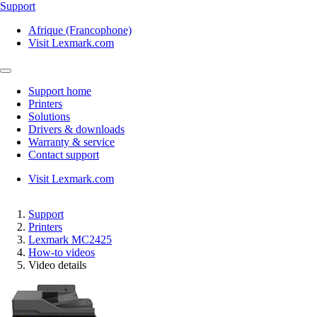
Support
Afrique (Francophone)
Visit Lexmark.com
Support home
Printers
Solutions
Drivers & downloads
Warranty & service
Contact support
Visit Lexmark.com
Support
Printers
Lexmark MC2425
How-to videos
Video details