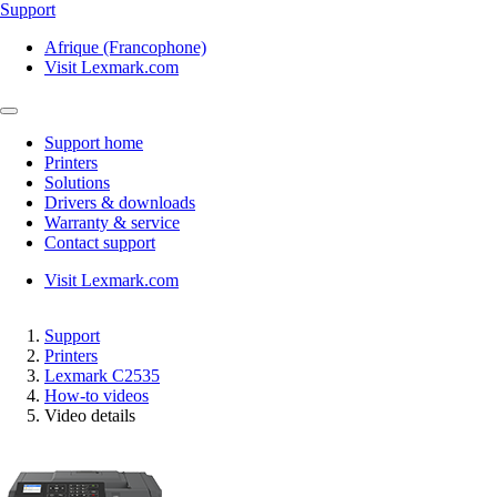
Support
Afrique (Francophone)
Visit Lexmark.com
Support home
Printers
Solutions
Drivers & downloads
Warranty & service
Contact support
Visit Lexmark.com
Support
Printers
Lexmark C2535
How-to videos
Video details