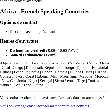
entrer en contact avec nous.
Africa - French Speaking Countries
Options de contact
Discuter avec un représentant
Heures d'ouverture
Du lundi au vendredi :
9:00 - 18:00 (WAT)
Samedi et dimanche :
Fermé
Algeria | Benin | Burkina Faso | Cameroon | Cap Verde | Central Africa
| Chad | Congo | Democratic Republic of Congo | Djibouti | Equatorial
Guinea | Fench Polynesia | Gabon | Gambia | Guinea Bissau | Guinea
Conakry | Ivory Coast | Liberia | Mali | Mauritania | Mayotte | Morocco
| New Caledonia | Niger | Senegal | Sierra Leone | Togo | Tunisia |
Vanuatu | Wallis and Futuna
Vous souhaitez obtenir une assistance Lexmark dans un autre pays ?
Vous pouvez également accéder au répertoire des contacts