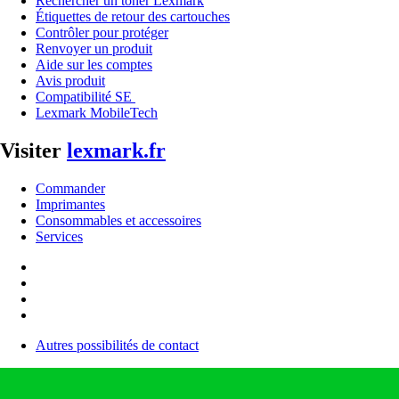
Rechercher un toner Lexmark
Étiquettes de retour des cartouches
Contrôler pour protéger
Renvoyer un produit
Aide sur les comptes
Avis produit
Compatibilité SE
Lexmark MobileTech
Visiter
lexmark.fr
Commander
Imprimantes
Consommables et accessoires
Services
Autres possibilités de contact