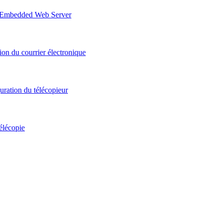
 d'Embedded Web Server
ion du courrier électronique
guration du télécopieur
télécopie