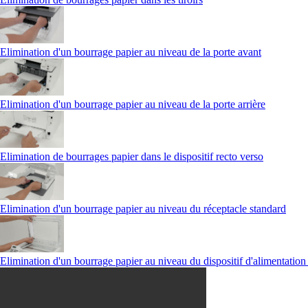
Elimination d'un bourrage papier au niveau de la porte avant
Elimination d'un bourrage papier au niveau de la porte arrière
Elimination de bourrages papier dans le dispositif recto verso
Elimination d'un bourrage papier au niveau du réceptacle standard
Elimination d'un bourrage papier au niveau du dispositif d'alimentatio