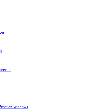
ces
es
nnector
umérisation Windows