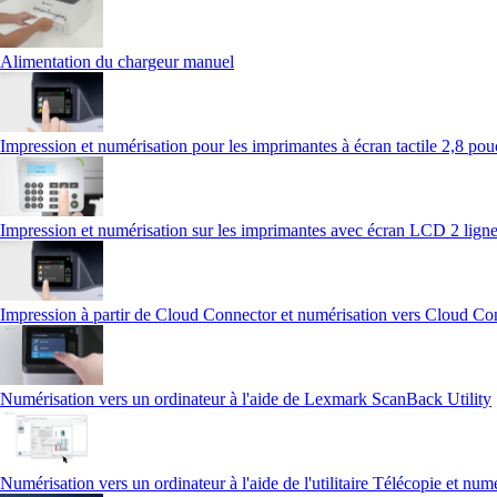
Alimentation du chargeur manuel
Impression et numérisation pour les imprimantes à écran tactile 2,8 pou
Impression et numérisation sur les imprimantes avec écran LCD 2 lign
Impression à partir de Cloud Connector et numérisation vers Cloud Co
Numérisation vers un ordinateur à l'aide de Lexmark ScanBack Utility
Numérisation vers un ordinateur à l'aide de l'utilitaire Télécopie et n