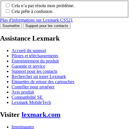
Cela n’a pas résolu mon problème.
Cela prête à confusion.
Plus d'informations sur Lexmark CS521
Soumettre
Support pour les contacts
Assistance Lexmark
Accueil du support
Pilotes et téléchargements
Enregistrement du produit
Garantie et service
Support pour les contacts
Rechercher un toner Lexmark
Étiquettes de retour des cartouches
Contrôler pour protéger
Avis produit
Compatibilité SE
Lexmark MobileTech
Visiter
lexmark.com
Imprimantes