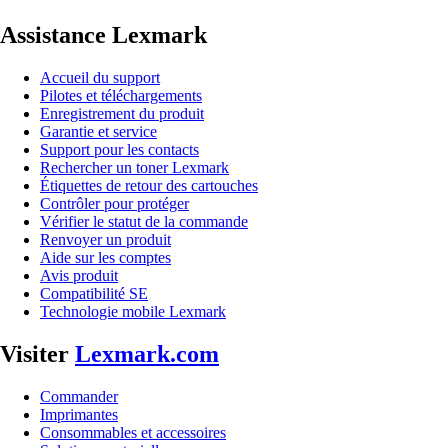
Assistance Lexmark
Accueil du support
Pilotes et téléchargements
Enregistrement du produit
Garantie et service
Support pour les contacts
Rechercher un toner Lexmark
Étiquettes de retour des cartouches
Contrôler pour protéger
Vérifier le statut de la commande
Renvoyer un produit
Aide sur les comptes
Avis produit
Compatibilité SE
Technologie mobile Lexmark
Visiter
Lexmark.com
Commander
Imprimantes
Consommables et accessoires