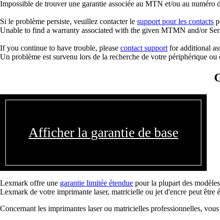
Impossible de trouver une garantie associée au MTN et/ou au numéro d
Si le problème persiste, veuillez contacter le
support pour les contacts
po
Unable to find a warranty associated with the given MTMN and/or Seria
If you continue to have trouble, please
contact support
for additional as
Un problème est survenu lors de la recherche de votre périphérique ou d
G
Afficher la garantie de base
Lexmark offre une
garantie limitée étendue
pour la plupart des modèles
Lexmark de votre imprimante laser, matricielle ou jet d'encre peut être é
Concernant les imprimantes laser ou matricielles professionnelles, vous