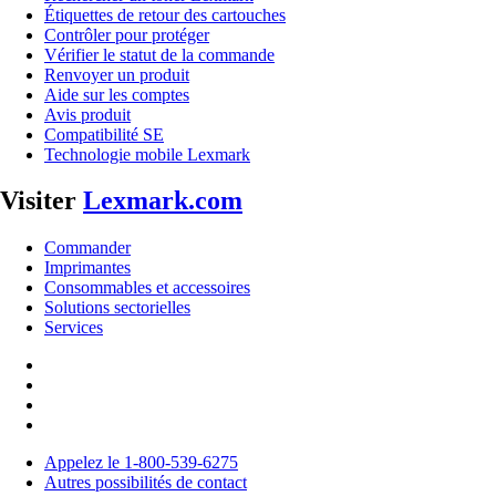
Étiquettes de retour des cartouches
Contrôler pour protéger
Vérifier le statut de la commande
Renvoyer un produit
Aide sur les comptes
Avis produit
Compatibilité SE
Technologie mobile Lexmark
Visiter
Lexmark.com
Commander
Imprimantes
Consommables et accessoires
Solutions sectorielles
Services
Appelez le 1-800-539-6275
Autres possibilités de contact