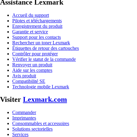
Assistance Lexmark
Accueil du support
Pilotes et téléchargements
Enregistrement du produit
Garantie et service
Support pour les contacts
Rechercher un toner Lexmark
Étiquettes de retour des cartouches
Contrôler pour protéger
Vérifier le statut de la commande
Renvoyer un produit
Aide sur les comptes
Avis produit
Compatibilité SE
Technologie mobile Lexmark
Visiter
Lexmark.com
Commander
Imprimantes
Consommables et accessoires
Solutions sectorielles
Services