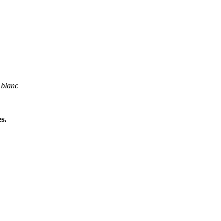
 blanc
s.