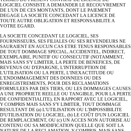
LOGICIEL CONSISTE A DEMANDER LE RECOUVREMENT
DE L'UN DE CES MONTANTS, DONT LE PAIEMENT
DEGAGE LA SOCIETE CONCEDANT LA LICENCE DE
TOUTE AUTRE OBLIGATION ET RESPONSABILITE A
VOTRE EGARD.
LA SOCIETE CONCEDANT LE LOGICIEL, SES
FOURNISSEURS, SES FILIALES OU SES REVENDEURS NE
SAURAIENT EN AUCUN CAS ETRE TENUS RESPONSABLES
DE TOUT DOMMAGE SPECIAL, ACCIDENTEL, INDIRECT,
EXEMPLAIRE, PUNITIF OU CONSECUTIF (NOTAMMENT,
MAIS SANS S'Y LIMITER, LA PERTE DE BENEFICES, DE
REVENUS OU D'EPARGNE, L'INTERRUPTION DE
L'UTILISATION OU LA PERTE, L'INEXACTITUDE OU
L'ENDOMMAGEMENT DES DONNEES OU DES
ENREGISTREMENTS, POUR DES RECLAMATIONS
FORMULEES PAR DES TIERS, OU LES DOMMAGES CAUSES
A UNE PROPRIETE REELLE OU TANGIBLE, POUR LA PERTE
DE CONFIDENTIALITE), EN RAPPORT AVEC LE LOGICIEL,
Y COMPRIS MAIS SANS S'Y LIMITER, TOUT DOMMAGE
RESULTANT DE (a) L'UTILISATION OU L'IMPOSSIBILITE
D'UTILISATION DU LOGICIEL, (b) LE COÛT D'UN LOGICIEL
DE REMPLACEMENT, OU (c) UN ACCES NON AUTORISE AU
CONTENU OU SA MODIFICATION QUELLE QUE SOIT LA
NATURE DE LA RECLAMATION, Y COMPRIS, MAIS SANS