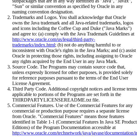
subpackages that are in any way identified as "Java", "Javax",
"Sun" or similar convention as specified by Oracle in any
naming convention designation.
Trademarks and Logos. You shall acknowledge that Oracle
owns the Java trademark and all Java-related trademarks, logos
and icons including the Coffee Cup and Duke ("Java Marks")
and agree to: (a) comply with the Java Trademark Guidelines at
http://www.oracle.com/us/legal/third-party-
trademarks/index.html
; (b) not do anything harmful to or
inconsistent with Oracle's rights in the Java Marks; and (c) assist
Oracle in protecting those rights, including assigning to Oracle
any rights acquired by the End User in any Java Mark.
Source Code. The Programs may contain source code that,
unless expressly licensed for other purposes, is provided solely
for reference purposes pursuant to the terms of the End User
License Agreement.
Third Party Code. Additional copyright notices and license terms
applicable to portions of the Programs are set forth in the
THIRDPARTYLICENSEREADME.txt file.
Commercial Features. Use of the Commercial Features for any
commercial or production purpose requires a separate license
from Oracle. "Commercial Features" means those features
identified in Table 1-1 (Commercial Features In Java SE Product
Editions) of the Program Documentation accessible at
http://www.oracle.com/technetwork/java/javase/documentation/i