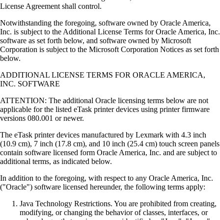
License Agreement shall control.
Notwithstanding the foregoing, software owned by Oracle America,
Inc. is subject to the Additional License Terms for Oracle America, Inc.
software as set forth below, and software owned by Microsoft
Corporation is subject to the Microsoft Corporation Notices as set forth
below.
ADDITIONAL LICENSE TERMS FOR ORACLE AMERICA,
INC. SOFTWARE
ATTENTION: The additional Oracle licensing terms below are not
applicable for the listed eTask printer devices using printer firmware
versions 080.001 or newer.
The eTask printer devices manufactured by Lexmark with 4.3 inch
(10.9 cm), 7 inch (17.8 cm), and 10 inch (25.4 cm) touch screen panels
contain software licensed form Oracle America, Inc. and are subject to
additional terms, as indicated below.
In addition to the foregoing, with respect to any Oracle America, Inc.
("Oracle") software licensed hereunder, the following terms apply:
Java Technology Restrictions. You are prohibited from creating,
modifying, or changing the behavior of classes, interfaces, or