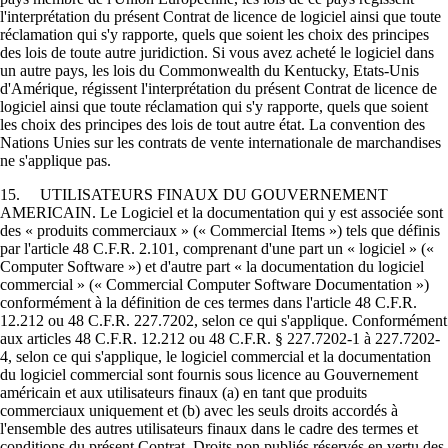
l'interprétation du présent Contrat de licence de logiciel ainsi que toute
réclamation qui s'y rapporte, quels que soient les choix des principes
des lois de toute autre juridiction. Si vous avez acheté le logiciel dans
un autre pays, les lois du Commonwealth du Kentucky, Etats-Unis
d'Amérique, régissent l'interprétation du présent Contrat de licence de
logiciel ainsi que toute réclamation qui s'y rapporte, quels que soient
les choix des principes des lois de tout autre état. La convention des
Nations Unies sur les contrats de vente internationale de marchandises
ne s'applique pas.
15. UTILISATEURS FINAUX DU GOUVERNEMENT
AMERICAIN. Le Logiciel et la documentation qui y est associée sont
des « produits commerciaux » (« Commercial Items ») tels que définis
par l'article 48 C.F.R. 2.101, comprenant d'une part un « logiciel » («
Computer Software ») et d'autre part « la documentation du logiciel
commercial » (« Commercial Computer Software Documentation »)
conformément à la définition de ces termes dans l'article 48 C.F.R.
12.212 ou 48 C.F.R. 227.7202, selon ce qui s'applique. Conformément
aux articles 48 C.F.R. 12.212 ou 48 C.F.R. § 227.7202-1 à 227.7202-
4, selon ce qui s'applique, le logiciel commercial et la documentation
du logiciel commercial sont fournis sous licence au Gouvernement
américain et aux utilisateurs finaux (a) en tant que produits
commerciaux uniquement et (b) avec les seuls droits accordés à
l'ensemble des autres utilisateurs finaux dans le cadre des termes et
conditions du présent Contrat. Droits non publiés réservés en vertu des