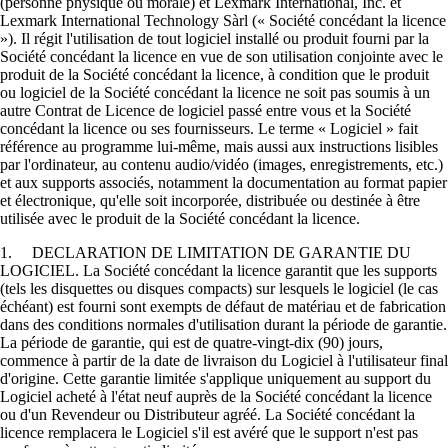
(personne physique ou morale) et Lexmark International, Inc. et
Lexmark International Technology Sàrl (« Société concédant la licence
»). Il régit l'utilisation de tout logiciel installé ou produit fourni par la
Société concédant la licence en vue de son utilisation conjointe avec le
produit de la Société concédant la licence, à condition que le produit
ou logiciel de la Société concédant la licence ne soit pas soumis à un
autre Contrat de Licence de logiciel passé entre vous et la Société
concédant la licence ou ses fournisseurs. Le terme « Logiciel » fait
référence au programme lui-même, mais aussi aux instructions lisibles
par l'ordinateur, au contenu audio/vidéo (images, enregistrements, etc.)
et aux supports associés, notamment la documentation au format papier
et électronique, qu'elle soit incorporée, distribuée ou destinée à être
utilisée avec le produit de la Société concédant la licence.
1. DECLARATION DE LIMITATION DE GARANTIE DU
LOGICIEL. La Société concédant la licence garantit que les supports
(tels les disquettes ou disques compacts) sur lesquels le logiciel (le cas
échéant) est fourni sont exempts de défaut de matériau et de fabrication
dans des conditions normales d'utilisation durant la période de garantie.
La période de garantie, qui est de quatre-vingt-dix (90) jours,
commence à partir de la date de livraison du Logiciel à l'utilisateur final
d'origine. Cette garantie limitée s'applique uniquement au support du
Logiciel acheté à l'état neuf auprès de la Société concédant la licence
ou d'un Revendeur ou Distributeur agréé. La Société concédant la
licence remplacera le Logiciel s'il est avéré que le support n'est pas