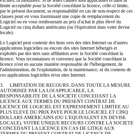
exclues, ni modifiées. Si de telles clauses sont applicables et dans la
limite acceptable pour la Société concédant la licence, celle-ci limite,
par le présent document, sa responsabilité en cas de non-respect de ces
clauses pour en vous fournissant une copie de remplacement du
Logiciel ou en vous remboursant au prix d'achat le plus élevé du
Logiciel ou cinq dollars américains (ou l'équivalent dans votre devise
locale).
Le Logiciel peut contenir des liens vers des sites Internet ou d'autres
applications logicielles ou encore des sites Internet hébergés et
exploités par des tiers sans affiliation avec la Société concédant la
licence. Vous reconnaissez et convenez que la Société concédant la
licence n'est en aucune manière responsable de l'hébergement, de
l'administration, de l'exploitation, de la maintenance, ni du contenu de
ces applications logicielles et/ou sites Internet.
3. LIMITATION DE RECOURS. DANS TOUTE LA MESURE
AUTORISEE PAR LA LOI APPLICABLE, LA
RESPONSABILITE DE LA SOCIETE CONCEDANT LA
LICENCE AUX TERMES DU PRESENT CONTRAT DE
LICENCE DE LOGICIEL EST EXPRESSEMENT LIMITEE AU
PLUS ELEVE DU PRIX PAYE POUR LE LOGICIEL ET CINQ
DOLLARS AMERICAINS (OU L'EQUIVALENT EN DEVISE
LOCALE). VOTRE UNIQUE RECOURS CONTRE LA SOCIETE
CONCEDANT LA LICENCE EN CAS DE LITIGE AUX
TERMES DU PRESENT CONTRAT DE LICENCE DE