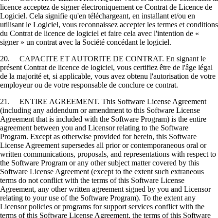
licence acceptez de signer électroniquement ce Contrat de Licence de
Logiciel. Cela signifie qu'en téléchargeant, en installant et/ou en
utilisant le Logiciel, vous reconnaissez accepter les termes et conditions
du Contrat de licence de logiciel et faire cela avec l'intention de «
signer » un contrat avec la Société concédant le logiciel.
20. CAPACITE ET AUTORITE DE CONTRAT. En signant le
présent Contrat de licence de logiciel, vous certifiez être de l'âge légal
de la majorité et, si applicable, vous avez obtenu l'autorisation de votre
employeur ou de votre responsable de conclure ce contrat.
21. ENTIRE AGREEMENT. This Software License Agreement
(including any addendum or amendment to this Software License
Agreement that is included with the Software Program) is the entire
agreement between you and Licensor relating to the Software
Program. Except as otherwise provided for herein, this Software
License Agreement supersedes all prior or contemporaneous oral or
written communications, proposals, and representations with respect to
the Software Program or any other subject matter covered by this
Software License Agreement (except to the extent such extraneous
terms do not conflict with the terms of this Software License
Agreement, any other written agreement signed by you and Licensor
relating to your use of the Software Program). To the extent any
Licensor policies or programs for support services conflict with the
terms of this Software License Agreement, the terms of this Software