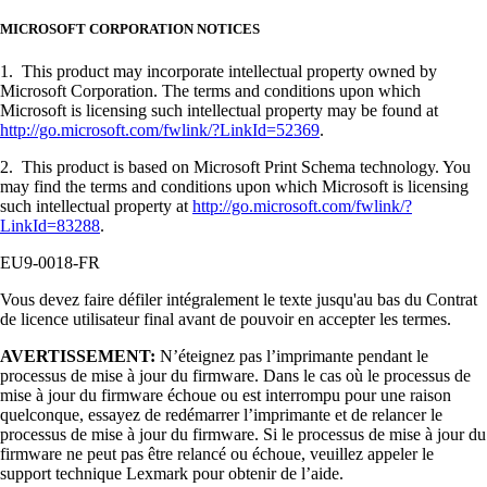
MICROSOFT CORPORATION NOTICES
1. This product may incorporate intellectual property owned by
Microsoft Corporation. The terms and conditions upon which
Microsoft is licensing such intellectual property may be found at
http://go.microsoft.com/fwlink/?LinkId=52369
.
2. This product is based on Microsoft Print Schema technology. You
may find the terms and conditions upon which Microsoft is licensing
such intellectual property at
http://go.microsoft.com/fwlink/?
LinkId=83288
.
EU9-0018-FR
Vous devez faire défiler intégralement le texte jusqu'au bas du Contrat
de licence utilisateur final avant de pouvoir en accepter les termes.
AVERTISSEMENT:
N’éteignez pas l’imprimante pendant le
processus de mise à jour du firmware. Dans le cas où le processus de
mise à jour du firmware échoue ou est interrompu pour une raison
quelconque, essayez de redémarrer l’imprimante et de relancer le
processus de mise à jour du firmware. Si le processus de mise à jour du
firmware ne peut pas être relancé ou échoue, veuillez appeler le
support technique Lexmark pour obtenir de l’aide.