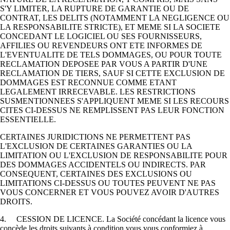
S'Y LIMITER, LA RUPTURE DE GARANTIE OU DE
CONTRAT, LES DELITS (NOTAMMENT LA NEGLIGENCE OU
LA RESPONSABILITE STRICTE), ET MEME SI LA SOCIETE
CONCEDANT LE LOGICIEL OU SES FOURNISSEURS,
AFFILIES OU REVENDEURS ONT ETE INFORMES DE
L'EVENTUALITE DE TELS DOMMAGES, OU POUR TOUTE
RECLAMATION DEPOSEE PAR VOUS A PARTIR D'UNE
RECLAMATION DE TIERS, SAUF SI CETTE EXCLUSION DE
DOMMAGES EST RECONNUE COMME ETANT
LEGALEMENT IRRECEVABLE. LES RESTRICTIONS
SUSMENTIONNEES S'APPLIQUENT MEME SI LES RECOURS
CITES CI-DESSUS NE REMPLISSENT PAS LEUR FONCTION
ESSENTIELLE.
CERTAINES JURIDICTIONS NE PERMETTENT PAS
L'EXCLUSION DE CERTAINES GARANTIES OU LA
LIMITATION OU L'EXCLUSION DE RESPONSABILITE POUR
DES DOMMAGES ACCIDENTELS OU INDIRECTS. PAR
CONSEQUENT, CERTAINES DES EXCLUSIONS OU
LIMITATIONS CI-DESSUS OU TOUTES PEUVENT NE PAS
VOUS CONCERNER ET VOUS POUVEZ AVOIR D'AUTRES
DROITS.
4. CESSION DE LICENCE. La Société concédant la licence vous
concède les droits suivants à condition vous vous conformiez à