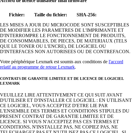
Accord de licence utilisateur final firmware
Fichier:
Taille du fichier:
SHA-256:
LES MISES A JOUR DU MICROCODE SONT SUSCEPTIBLES
DE MODIFIER LES PARAMETRES DE L'IMPRIMANTE ET
D'INTERROMPRE LE FONCTIONNEMENT DE PRODUITS,
DE CONSOMMABLES, DE PIECES, DE MATERIAUX (TELS
QUE LE TONER OU L'ENCRE), DE LOGICIEL OU
D'INTERFACES NON AUTORISEES OU DE CONTREFACON.
Votre périphérique Lexmark est soumis aux conditions de
l'accord
relatif au programme de retour Lexmark
.
CONTRATS DE GARANTIE LIMITEE ET DE LICENCE DE LOGICIEL
LEXMARK
VEUILLEZ LIRE ATTENTIVEMENT CE QUI SUIT AVANT
D'UTILISER ET D'INSTALLER CE LOGICIEL : EN UTILISANT
CE LOGICIEL, VOUS ACCEPTEZ D'ETRE LIE PAR
L'ENSEMBLE DES TERMES ET CONDITIONS STIPULES DU
PRESENT CONTRAT DE GARANTIE LIMITEE ET DE
LICENCE. SI VOUS N'ACCEPTEZ PAS CES TERMES ET
CONDITIONS, N'INSTALLEZ PAS, NE COPIEZ PAS, NE
TELECHARGEZ PAS ET N'UTILISEZ PAS CE LOGICIEL. SI