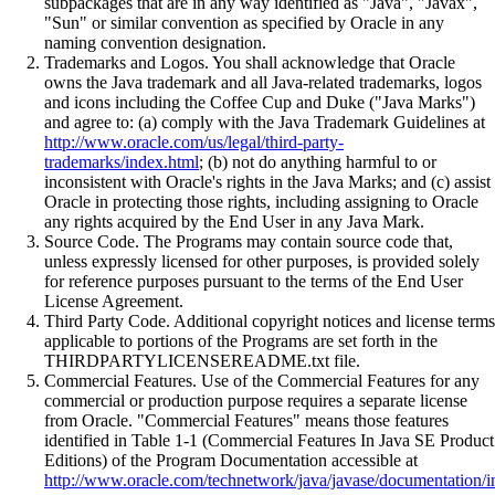
subpackages that are in any way identified as "Java", "Javax",
"Sun" or similar convention as specified by Oracle in any
naming convention designation.
Trademarks and Logos. You shall acknowledge that Oracle
owns the Java trademark and all Java-related trademarks, logos
and icons including the Coffee Cup and Duke ("Java Marks")
and agree to: (a) comply with the Java Trademark Guidelines at
http://www.oracle.com/us/legal/third-party-
trademarks/index.html
; (b) not do anything harmful to or
inconsistent with Oracle's rights in the Java Marks; and (c) assist
Oracle in protecting those rights, including assigning to Oracle
any rights acquired by the End User in any Java Mark.
Source Code. The Programs may contain source code that,
unless expressly licensed for other purposes, is provided solely
for reference purposes pursuant to the terms of the End User
License Agreement.
Third Party Code. Additional copyright notices and license terms
applicable to portions of the Programs are set forth in the
THIRDPARTYLICENSEREADME.txt file.
Commercial Features. Use of the Commercial Features for any
commercial or production purpose requires a separate license
from Oracle. "Commercial Features" means those features
identified in Table 1-1 (Commercial Features In Java SE Product
Editions) of the Program Documentation accessible at
http://www.oracle.com/technetwork/java/javase/documentation/i