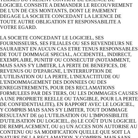
LOGICIEL CONSISTE A DEMANDER LE RECOUVREMENT
DE L'UN DE CES MONTANTS, DONT LE PAIEMENT
DEGAGE LA SOCIETE CONCEDANT LA LICENCE DE
TOUTE AUTRE OBLIGATION ET RESPONSABILITE A
VOTRE EGARD.
LA SOCIETE CONCEDANT LE LOGICIEL, SES
FOURNISSEURS, SES FILIALES OU SES REVENDEURS NE
SAURAIENT EN AUCUN CAS ETRE TENUS RESPONSABLES
DE TOUT DOMMAGE SPECIAL, ACCIDENTEL, INDIRECT,
EXEMPLAIRE, PUNITIF OU CONSECUTIF (NOTAMMENT,
MAIS SANS S'Y LIMITER, LA PERTE DE BENEFICES, DE
REVENUS OU D'EPARGNE, L'INTERRUPTION DE
L'UTILISATION OU LA PERTE, L'INEXACTITUDE OU
L'ENDOMMAGEMENT DES DONNEES OU DES
ENREGISTREMENTS, POUR DES RECLAMATIONS
FORMULEES PAR DES TIERS, OU LES DOMMAGES CAUSES
A UNE PROPRIETE REELLE OU TANGIBLE, POUR LA PERTE
DE CONFIDENTIALITE), EN RAPPORT AVEC LE LOGICIEL,
Y COMPRIS MAIS SANS S'Y LIMITER, TOUT DOMMAGE
RESULTANT DE (a) L'UTILISATION OU L'IMPOSSIBILITE
D'UTILISATION DU LOGICIEL, (b) LE COÛT D'UN LOGICIEL
DE REMPLACEMENT, OU (c) UN ACCES NON AUTORISE AU
CONTENU OU SA MODIFICATION QUELLE QUE SOIT LA
NATURE DE LA RECLAMATION, Y COMPRIS, MAIS SANS