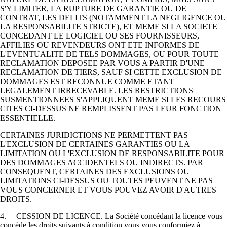
S'Y LIMITER, LA RUPTURE DE GARANTIE OU DE
CONTRAT, LES DELITS (NOTAMMENT LA NEGLIGENCE OU
LA RESPONSABILITE STRICTE), ET MEME SI LA SOCIETE
CONCEDANT LE LOGICIEL OU SES FOURNISSEURS,
AFFILIES OU REVENDEURS ONT ETE INFORMES DE
L'EVENTUALITE DE TELS DOMMAGES, OU POUR TOUTE
RECLAMATION DEPOSEE PAR VOUS A PARTIR D'UNE
RECLAMATION DE TIERS, SAUF SI CETTE EXCLUSION DE
DOMMAGES EST RECONNUE COMME ETANT
LEGALEMENT IRRECEVABLE. LES RESTRICTIONS
SUSMENTIONNEES S'APPLIQUENT MEME SI LES RECOURS
CITES CI-DESSUS NE REMPLISSENT PAS LEUR FONCTION
ESSENTIELLE.
CERTAINES JURIDICTIONS NE PERMETTENT PAS
L'EXCLUSION DE CERTAINES GARANTIES OU LA
LIMITATION OU L'EXCLUSION DE RESPONSABILITE POUR
DES DOMMAGES ACCIDENTELS OU INDIRECTS. PAR
CONSEQUENT, CERTAINES DES EXCLUSIONS OU
LIMITATIONS CI-DESSUS OU TOUTES PEUVENT NE PAS
VOUS CONCERNER ET VOUS POUVEZ AVOIR D'AUTRES
DROITS.
4. CESSION DE LICENCE. La Société concédant la licence vous
concède les droits suivants à condition vous vous conformiez à