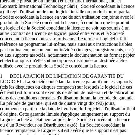
(personne physique ou morale) et Lexmark International, Inc. et
Lexmark International Technology Sàrl (« Société concédant la licence
»). Il régit l'utilisation de tout logiciel installé ou produit fourni par la
Société concédant la licence en vue de son utilisation conjointe avec le
produit de la Société concédant la licence, à condition que le produit
ou logiciel de la Société concédant la licence ne soit pas soumis à un
autre Contrat de Licence de logiciel passé entre vous et la Société
concédant la licence ou ses fournisseurs. Le terme « Logiciel » fait
référence au programme lui-même, mais aussi aux instructions lisibles
par l'ordinateur, au contenu audio/vidéo (images, enregistrements, etc.)
et aux supports associés, notamment la documentation au format papier
et électronique, qu'elle soit incorporée, distribuée ou destinée à être
utilisée avec le produit de la Société concédant la licence.
1. DECLARATION DE LIMITATION DE GARANTIE DU
LOGICIEL. La Société concédant la licence garantit que les supports
(tels les disquettes ou disques compacts) sur lesquels le logiciel (le cas
échéant) est fourni sont exempts de défaut de matériau et de fabrication
dans des conditions normales d'utilisation durant la période de garantie.
La période de garantie, qui est de quatre-vingt-dix (90) jours,
commence à partir de la date de livraison du Logiciel à l'utilisateur final
d'origine. Cette garantie limitée s'applique uniquement au support du
Logiciel acheté à l'état neuf auprès de la Société concédant la licence
ou d'un Revendeur ou Distributeur agréé. La Société concédant la
licence remplacera le Logiciel s'il est avéré que le support n'est pas