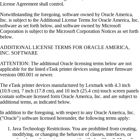
License Agreement shall control.
Notwithstanding the foregoing, software owned by Oracle America,
Inc. is subject to the Additional License Terms for Oracle America, Inc.
software as set forth below, and software owned by Microsoft
Corporation is subject to the Microsoft Corporation Notices as set forth
below.
ADDITIONAL LICENSE TERMS FOR ORACLE AMERICA,
INC. SOFTWARE
ATTENTION: The additional Oracle licensing terms below are not
applicable for the listed eTask printer devices using printer firmware
versions 080.001 or newer.
The eTask printer devices manufactured by Lexmark with 4.3 inch
(10.9 cm), 7 inch (17.8 cm), and 10 inch (25.4 cm) touch screen panels
contain software licensed form Oracle America, Inc. and are subject to
additional terms, as indicated below.
In addition to the foregoing, with respect to any Oracle America, Inc.
("Oracle") software licensed hereunder, the following terms apply:
Java Technology Restrictions. You are prohibited from creating,
modifying, or changing the behavior of classes, interfaces, or