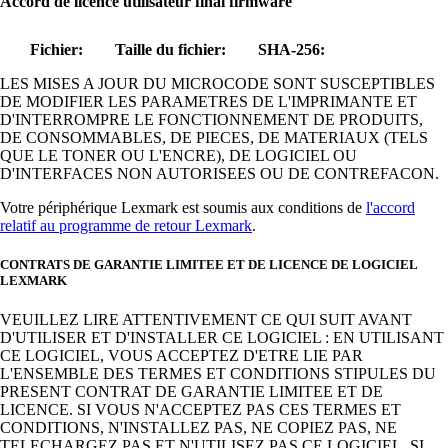
Accord de licence utilisateur final firmware
Fichier:
Taille du fichier:
SHA-256:
LES MISES A JOUR DU MICROCODE SONT SUSCEPTIBLES
DE MODIFIER LES PARAMETRES DE L'IMPRIMANTE ET
D'INTERROMPRE LE FONCTIONNEMENT DE PRODUITS,
DE CONSOMMABLES, DE PIECES, DE MATERIAUX (TELS
QUE LE TONER OU L'ENCRE), DE LOGICIEL OU
D'INTERFACES NON AUTORISEES OU DE CONTREFACON.
Votre périphérique Lexmark est soumis aux conditions de
l'accord
relatif au programme de retour Lexmark
.
CONTRATS DE GARANTIE LIMITEE ET DE LICENCE DE LOGICIEL
LEXMARK
VEUILLEZ LIRE ATTENTIVEMENT CE QUI SUIT AVANT
D'UTILISER ET D'INSTALLER CE LOGICIEL : EN UTILISANT
CE LOGICIEL, VOUS ACCEPTEZ D'ETRE LIE PAR
L'ENSEMBLE DES TERMES ET CONDITIONS STIPULES DU
PRESENT CONTRAT DE GARANTIE LIMITEE ET DE
LICENCE. SI VOUS N'ACCEPTEZ PAS CES TERMES ET
CONDITIONS, N'INSTALLEZ PAS, NE COPIEZ PAS, NE
TELECHARGEZ PAS ET N'UTILISEZ PAS CE LOGICIEL. SI