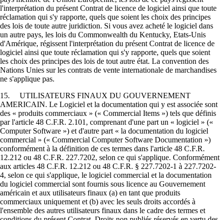
l'interprétation du présent Contrat de licence de logiciel ainsi que toute
réclamation qui s'y rapporte, quels que soient les choix des principes
des lois de toute autre juridiction. Si vous avez acheté le logiciel dans
un autre pays, les lois du Commonwealth du Kentucky, Etats-Unis
d'Amérique, régissent l'interprétation du présent Contrat de licence de
logiciel ainsi que toute réclamation qui s'y rapporte, quels que soient
les choix des principes des lois de tout autre état. La convention des
Nations Unies sur les contrats de vente internationale de marchandises
ne s'applique pas.
15. UTILISATEURS FINAUX DU GOUVERNEMENT
AMERICAIN. Le Logiciel et la documentation qui y est associée sont
des « produits commerciaux » (« Commercial Items ») tels que définis
par l'article 48 C.F.R. 2.101, comprenant d'une part un « logiciel » («
Computer Software ») et d'autre part « la documentation du logiciel
commercial » (« Commercial Computer Software Documentation »)
conformément à la définition de ces termes dans l'article 48 C.F.R.
12.212 ou 48 C.F.R. 227.7202, selon ce qui s'applique. Conformément
aux articles 48 C.F.R. 12.212 ou 48 C.F.R. § 227.7202-1 à 227.7202-
4, selon ce qui s'applique, le logiciel commercial et la documentation
du logiciel commercial sont fournis sous licence au Gouvernement
américain et aux utilisateurs finaux (a) en tant que produits
commerciaux uniquement et (b) avec les seuls droits accordés à
l'ensemble des autres utilisateurs finaux dans le cadre des termes et
conditions du présent Contrat. Droits non publiés réservés en vertu des