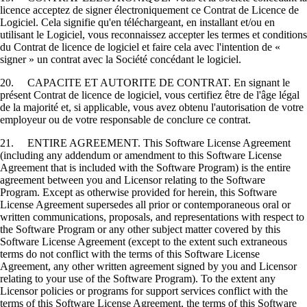
licence acceptez de signer électroniquement ce Contrat de Licence de
Logiciel. Cela signifie qu'en téléchargeant, en installant et/ou en
utilisant le Logiciel, vous reconnaissez accepter les termes et conditions
du Contrat de licence de logiciel et faire cela avec l'intention de «
signer » un contrat avec la Société concédant le logiciel.
20. CAPACITE ET AUTORITE DE CONTRAT. En signant le
présent Contrat de licence de logiciel, vous certifiez être de l'âge légal
de la majorité et, si applicable, vous avez obtenu l'autorisation de votre
employeur ou de votre responsable de conclure ce contrat.
21. ENTIRE AGREEMENT. This Software License Agreement
(including any addendum or amendment to this Software License
Agreement that is included with the Software Program) is the entire
agreement between you and Licensor relating to the Software
Program. Except as otherwise provided for herein, this Software
License Agreement supersedes all prior or contemporaneous oral or
written communications, proposals, and representations with respect to
the Software Program or any other subject matter covered by this
Software License Agreement (except to the extent such extraneous
terms do not conflict with the terms of this Software License
Agreement, any other written agreement signed by you and Licensor
relating to your use of the Software Program). To the extent any
Licensor policies or programs for support services conflict with the
terms of this Software License Agreement, the terms of this Software