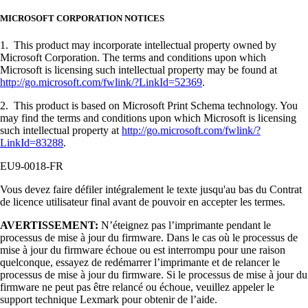
MICROSOFT CORPORATION NOTICES
1. This product may incorporate intellectual property owned by
Microsoft Corporation. The terms and conditions upon which
Microsoft is licensing such intellectual property may be found at
http://go.microsoft.com/fwlink/?LinkId=52369
.
2. This product is based on Microsoft Print Schema technology. You
may find the terms and conditions upon which Microsoft is licensing
such intellectual property at
http://go.microsoft.com/fwlink/?
LinkId=83288
.
EU9-0018-FR
Vous devez faire défiler intégralement le texte jusqu'au bas du Contrat
de licence utilisateur final avant de pouvoir en accepter les termes.
AVERTISSEMENT:
N’éteignez pas l’imprimante pendant le
processus de mise à jour du firmware. Dans le cas où le processus de
mise à jour du firmware échoue ou est interrompu pour une raison
quelconque, essayez de redémarrer l’imprimante et de relancer le
processus de mise à jour du firmware. Si le processus de mise à jour du
firmware ne peut pas être relancé ou échoue, veuillez appeler le
support technique Lexmark pour obtenir de l’aide.