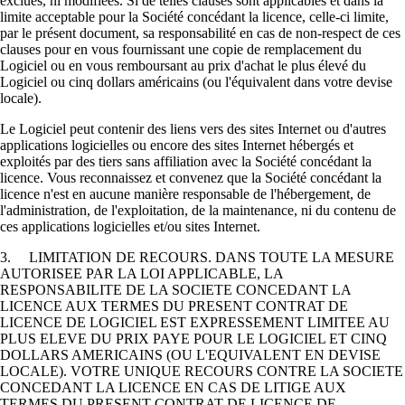
exclues, ni modifiées. Si de telles clauses sont applicables et dans la
limite acceptable pour la Société concédant la licence, celle-ci limite,
par le présent document, sa responsabilité en cas de non-respect de ces
clauses pour en vous fournissant une copie de remplacement du
Logiciel ou en vous remboursant au prix d'achat le plus élevé du
Logiciel ou cinq dollars américains (ou l'équivalent dans votre devise
locale).
Le Logiciel peut contenir des liens vers des sites Internet ou d'autres
applications logicielles ou encore des sites Internet hébergés et
exploités par des tiers sans affiliation avec la Société concédant la
licence. Vous reconnaissez et convenez que la Société concédant la
licence n'est en aucune manière responsable de l'hébergement, de
l'administration, de l'exploitation, de la maintenance, ni du contenu de
ces applications logicielles et/ou sites Internet.
3. LIMITATION DE RECOURS. DANS TOUTE LA MESURE
AUTORISEE PAR LA LOI APPLICABLE, LA
RESPONSABILITE DE LA SOCIETE CONCEDANT LA
LICENCE AUX TERMES DU PRESENT CONTRAT DE
LICENCE DE LOGICIEL EST EXPRESSEMENT LIMITEE AU
PLUS ELEVE DU PRIX PAYE POUR LE LOGICIEL ET CINQ
DOLLARS AMERICAINS (OU L'EQUIVALENT EN DEVISE
LOCALE). VOTRE UNIQUE RECOURS CONTRE LA SOCIETE
CONCEDANT LA LICENCE EN CAS DE LITIGE AUX
TERMES DU PRESENT CONTRAT DE LICENCE DE