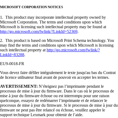
MICROSOFT CORPORATION NOTICES
1. This product may incorporate intellectual property owned by
Microsoft Corporation. The terms and conditions upon which
Microsoft is licensing such intellectual property may be found at
http://go.microsoft.com/fwlink/?LinkId=52369
.
2. This product is based on Microsoft Print Schema technology. You
may find the terms and conditions upon which Microsoft is licensing
such intellectual property at
http://go.microsoft.com/fwlink/?
LinkId=83288
.
EU9-0018-FR
Vous devez faire défiler intégralement le texte jusqu'au bas du Contrat
de licence utilisateur final avant de pouvoir en accepter les termes.
AVERTISSEMENT:
N’éteignez pas l’imprimante pendant le
processus de mise à jour du firmware. Dans le cas où le processus de
mise à jour du firmware échoue ou est interrompu pour une raison
quelconque, essayez de redémarrer l’imprimante et de relancer le
processus de mise à jour du firmware. Si le processus de mise à jour du
firmware ne peut pas être relancé ou échoue, veuillez appeler le
support technique Lexmark pour obtenir de l’aide.