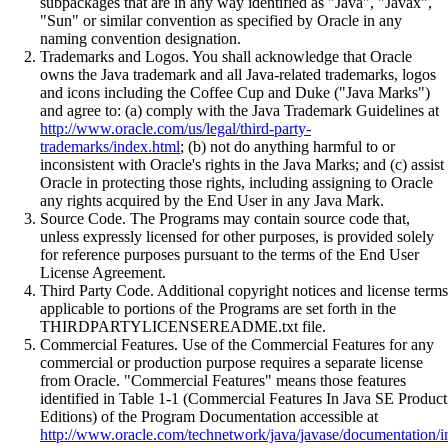
subpackages that are in any way identified as "Java", "Javax",
"Sun" or similar convention as specified by Oracle in any
naming convention designation.
Trademarks and Logos. You shall acknowledge that Oracle
owns the Java trademark and all Java-related trademarks, logos
and icons including the Coffee Cup and Duke ("Java Marks")
and agree to: (a) comply with the Java Trademark Guidelines at
http://www.oracle.com/us/legal/third-party-
trademarks/index.html
; (b) not do anything harmful to or
inconsistent with Oracle's rights in the Java Marks; and (c) assist
Oracle in protecting those rights, including assigning to Oracle
any rights acquired by the End User in any Java Mark.
Source Code. The Programs may contain source code that,
unless expressly licensed for other purposes, is provided solely
for reference purposes pursuant to the terms of the End User
License Agreement.
Third Party Code. Additional copyright notices and license terms
applicable to portions of the Programs are set forth in the
THIRDPARTYLICENSEREADME.txt file.
Commercial Features. Use of the Commercial Features for any
commercial or production purpose requires a separate license
from Oracle. "Commercial Features" means those features
identified in Table 1-1 (Commercial Features In Java SE Product
Editions) of the Program Documentation accessible at
http://www.oracle.com/technetwork/java/javase/documentation/i