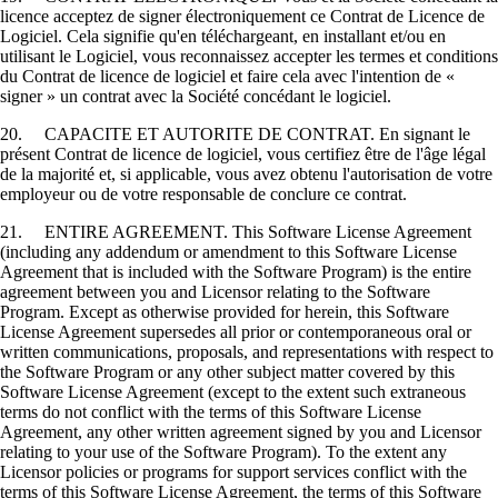
licence acceptez de signer électroniquement ce Contrat de Licence de
Logiciel. Cela signifie qu'en téléchargeant, en installant et/ou en
utilisant le Logiciel, vous reconnaissez accepter les termes et conditions
du Contrat de licence de logiciel et faire cela avec l'intention de «
signer » un contrat avec la Société concédant le logiciel.
20. CAPACITE ET AUTORITE DE CONTRAT. En signant le
présent Contrat de licence de logiciel, vous certifiez être de l'âge légal
de la majorité et, si applicable, vous avez obtenu l'autorisation de votre
employeur ou de votre responsable de conclure ce contrat.
21. ENTIRE AGREEMENT. This Software License Agreement
(including any addendum or amendment to this Software License
Agreement that is included with the Software Program) is the entire
agreement between you and Licensor relating to the Software
Program. Except as otherwise provided for herein, this Software
License Agreement supersedes all prior or contemporaneous oral or
written communications, proposals, and representations with respect to
the Software Program or any other subject matter covered by this
Software License Agreement (except to the extent such extraneous
terms do not conflict with the terms of this Software License
Agreement, any other written agreement signed by you and Licensor
relating to your use of the Software Program). To the extent any
Licensor policies or programs for support services conflict with the
terms of this Software License Agreement, the terms of this Software