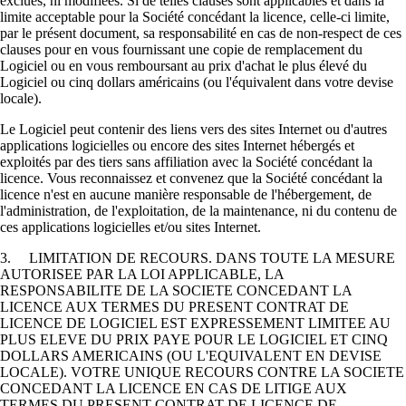
exclues, ni modifiées. Si de telles clauses sont applicables et dans la
limite acceptable pour la Société concédant la licence, celle-ci limite,
par le présent document, sa responsabilité en cas de non-respect de ces
clauses pour en vous fournissant une copie de remplacement du
Logiciel ou en vous remboursant au prix d'achat le plus élevé du
Logiciel ou cinq dollars américains (ou l'équivalent dans votre devise
locale).
Le Logiciel peut contenir des liens vers des sites Internet ou d'autres
applications logicielles ou encore des sites Internet hébergés et
exploités par des tiers sans affiliation avec la Société concédant la
licence. Vous reconnaissez et convenez que la Société concédant la
licence n'est en aucune manière responsable de l'hébergement, de
l'administration, de l'exploitation, de la maintenance, ni du contenu de
ces applications logicielles et/ou sites Internet.
3. LIMITATION DE RECOURS. DANS TOUTE LA MESURE
AUTORISEE PAR LA LOI APPLICABLE, LA
RESPONSABILITE DE LA SOCIETE CONCEDANT LA
LICENCE AUX TERMES DU PRESENT CONTRAT DE
LICENCE DE LOGICIEL EST EXPRESSEMENT LIMITEE AU
PLUS ELEVE DU PRIX PAYE POUR LE LOGICIEL ET CINQ
DOLLARS AMERICAINS (OU L'EQUIVALENT EN DEVISE
LOCALE). VOTRE UNIQUE RECOURS CONTRE LA SOCIETE
CONCEDANT LA LICENCE EN CAS DE LITIGE AUX
TERMES DU PRESENT CONTRAT DE LICENCE DE