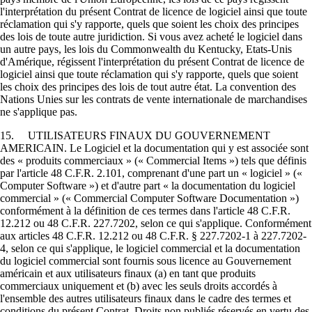
l'interprétation du présent Contrat de licence de logiciel ainsi que toute
réclamation qui s'y rapporte, quels que soient les choix des principes
des lois de toute autre juridiction. Si vous avez acheté le logiciel dans
un autre pays, les lois du Commonwealth du Kentucky, Etats-Unis
d'Amérique, régissent l'interprétation du présent Contrat de licence de
logiciel ainsi que toute réclamation qui s'y rapporte, quels que soient
les choix des principes des lois de tout autre état. La convention des
Nations Unies sur les contrats de vente internationale de marchandises
ne s'applique pas.
15. UTILISATEURS FINAUX DU GOUVERNEMENT
AMERICAIN. Le Logiciel et la documentation qui y est associée sont
des « produits commerciaux » (« Commercial Items ») tels que définis
par l'article 48 C.F.R. 2.101, comprenant d'une part un « logiciel » («
Computer Software ») et d'autre part « la documentation du logiciel
commercial » (« Commercial Computer Software Documentation »)
conformément à la définition de ces termes dans l'article 48 C.F.R.
12.212 ou 48 C.F.R. 227.7202, selon ce qui s'applique. Conformément
aux articles 48 C.F.R. 12.212 ou 48 C.F.R. § 227.7202-1 à 227.7202-
4, selon ce qui s'applique, le logiciel commercial et la documentation
du logiciel commercial sont fournis sous licence au Gouvernement
américain et aux utilisateurs finaux (a) en tant que produits
commerciaux uniquement et (b) avec les seuls droits accordés à
l'ensemble des autres utilisateurs finaux dans le cadre des termes et
conditions du présent Contrat. Droits non publiés réservés en vertu des