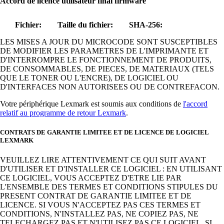
Accord de licence utilisateur final firmware
Fichier:
Taille du fichier:
SHA-256:
LES MISES A JOUR DU MICROCODE SONT SUSCEPTIBLES
DE MODIFIER LES PARAMETRES DE L'IMPRIMANTE ET
D'INTERROMPRE LE FONCTIONNEMENT DE PRODUITS,
DE CONSOMMABLES, DE PIECES, DE MATERIAUX (TELS
QUE LE TONER OU L'ENCRE), DE LOGICIEL OU
D'INTERFACES NON AUTORISEES OU DE CONTREFACON.
Votre périphérique Lexmark est soumis aux conditions de
l'accord
relatif au programme de retour Lexmark
.
CONTRATS DE GARANTIE LIMITEE ET DE LICENCE DE LOGICIEL
LEXMARK
VEUILLEZ LIRE ATTENTIVEMENT CE QUI SUIT AVANT
D'UTILISER ET D'INSTALLER CE LOGICIEL : EN UTILISANT
CE LOGICIEL, VOUS ACCEPTEZ D'ETRE LIE PAR
L'ENSEMBLE DES TERMES ET CONDITIONS STIPULES DU
PRESENT CONTRAT DE GARANTIE LIMITEE ET DE
LICENCE. SI VOUS N'ACCEPTEZ PAS CES TERMES ET
CONDITIONS, N'INSTALLEZ PAS, NE COPIEZ PAS, NE
TELECHARGEZ PAS ET N'UTILISEZ PAS CE LOGICIEL. SI