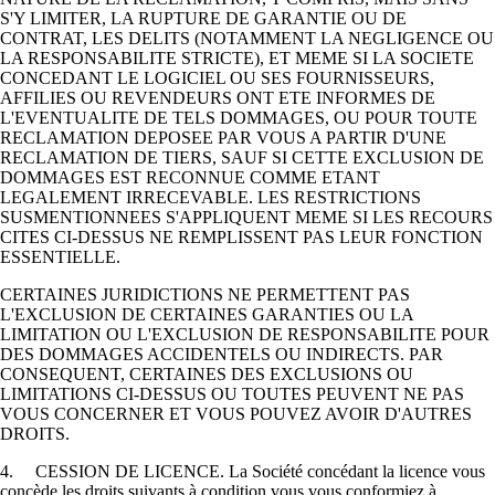
S'Y LIMITER, LA RUPTURE DE GARANTIE OU DE
CONTRAT, LES DELITS (NOTAMMENT LA NEGLIGENCE OU
LA RESPONSABILITE STRICTE), ET MEME SI LA SOCIETE
CONCEDANT LE LOGICIEL OU SES FOURNISSEURS,
AFFILIES OU REVENDEURS ONT ETE INFORMES DE
L'EVENTUALITE DE TELS DOMMAGES, OU POUR TOUTE
RECLAMATION DEPOSEE PAR VOUS A PARTIR D'UNE
RECLAMATION DE TIERS, SAUF SI CETTE EXCLUSION DE
DOMMAGES EST RECONNUE COMME ETANT
LEGALEMENT IRRECEVABLE. LES RESTRICTIONS
SUSMENTIONNEES S'APPLIQUENT MEME SI LES RECOURS
CITES CI-DESSUS NE REMPLISSENT PAS LEUR FONCTION
ESSENTIELLE.
CERTAINES JURIDICTIONS NE PERMETTENT PAS
L'EXCLUSION DE CERTAINES GARANTIES OU LA
LIMITATION OU L'EXCLUSION DE RESPONSABILITE POUR
DES DOMMAGES ACCIDENTELS OU INDIRECTS. PAR
CONSEQUENT, CERTAINES DES EXCLUSIONS OU
LIMITATIONS CI-DESSUS OU TOUTES PEUVENT NE PAS
VOUS CONCERNER ET VOUS POUVEZ AVOIR D'AUTRES
DROITS.
4. CESSION DE LICENCE. La Société concédant la licence vous
concède les droits suivants à condition vous vous conformiez à