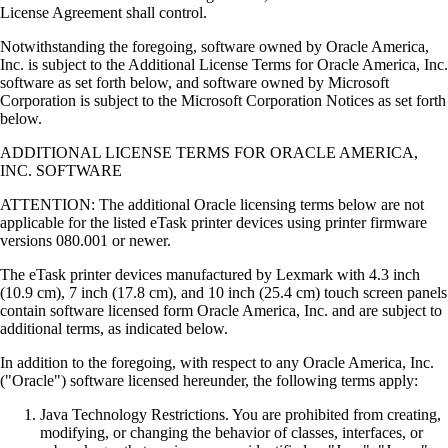
License Agreement shall control.
Notwithstanding the foregoing, software owned by Oracle America,
Inc. is subject to the Additional License Terms for Oracle America, Inc.
software as set forth below, and software owned by Microsoft
Corporation is subject to the Microsoft Corporation Notices as set forth
below.
ADDITIONAL LICENSE TERMS FOR ORACLE AMERICA,
INC. SOFTWARE
ATTENTION: The additional Oracle licensing terms below are not
applicable for the listed eTask printer devices using printer firmware
versions 080.001 or newer.
The eTask printer devices manufactured by Lexmark with 4.3 inch
(10.9 cm), 7 inch (17.8 cm), and 10 inch (25.4 cm) touch screen panels
contain software licensed form Oracle America, Inc. and are subject to
additional terms, as indicated below.
In addition to the foregoing, with respect to any Oracle America, Inc.
("Oracle") software licensed hereunder, the following terms apply:
Java Technology Restrictions. You are prohibited from creating,
modifying, or changing the behavior of classes, interfaces, or