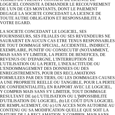
LOGICIEL CONSISTE A DEMANDER LE RECOUVREMENT
DE L'UN DE CES MONTANTS, DONT LE PAIEMENT
DEGAGE LA SOCIETE CONCEDANT LA LICENCE DE
TOUTE AUTRE OBLIGATION ET RESPONSABILITE A
VOTRE EGARD.
LA SOCIETE CONCEDANT LE LOGICIEL, SES
FOURNISSEURS, SES FILIALES OU SES REVENDEURS NE
SAURAIENT EN AUCUN CAS ETRE TENUS RESPONSABLES
DE TOUT DOMMAGE SPECIAL, ACCIDENTEL, INDIRECT,
EXEMPLAIRE, PUNITIF OU CONSECUTIF (NOTAMMENT,
MAIS SANS S'Y LIMITER, LA PERTE DE BENEFICES, DE
REVENUS OU D'EPARGNE, L'INTERRUPTION DE
L'UTILISATION OU LA PERTE, L'INEXACTITUDE OU
L'ENDOMMAGEMENT DES DONNEES OU DES
ENREGISTREMENTS, POUR DES RECLAMATIONS
FORMULEES PAR DES TIERS, OU LES DOMMAGES CAUSES
A UNE PROPRIETE REELLE OU TANGIBLE, POUR LA PERTE
DE CONFIDENTIALITE), EN RAPPORT AVEC LE LOGICIEL,
Y COMPRIS MAIS SANS S'Y LIMITER, TOUT DOMMAGE
RESULTANT DE (a) L'UTILISATION OU L'IMPOSSIBILITE
D'UTILISATION DU LOGICIEL, (b) LE COÛT D'UN LOGICIEL
DE REMPLACEMENT, OU (c) UN ACCES NON AUTORISE AU
CONTENU OU SA MODIFICATION QUELLE QUE SOIT LA
NATURE DE LA RECLAMATION, Y COMPRIS, MAIS SANS