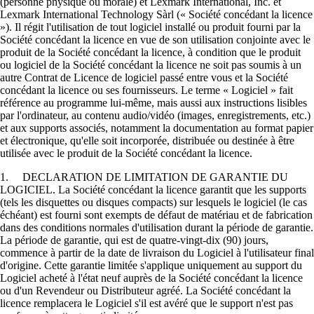
(personne physique ou morale) et Lexmark International, Inc. et
Lexmark International Technology Sàrl (« Société concédant la licence
»). Il régit l'utilisation de tout logiciel installé ou produit fourni par la
Société concédant la licence en vue de son utilisation conjointe avec le
produit de la Société concédant la licence, à condition que le produit
ou logiciel de la Société concédant la licence ne soit pas soumis à un
autre Contrat de Licence de logiciel passé entre vous et la Société
concédant la licence ou ses fournisseurs. Le terme « Logiciel » fait
référence au programme lui-même, mais aussi aux instructions lisibles
par l'ordinateur, au contenu audio/vidéo (images, enregistrements, etc.)
et aux supports associés, notamment la documentation au format papier
et électronique, qu'elle soit incorporée, distribuée ou destinée à être
utilisée avec le produit de la Société concédant la licence.
1. DECLARATION DE LIMITATION DE GARANTIE DU
LOGICIEL. La Société concédant la licence garantit que les supports
(tels les disquettes ou disques compacts) sur lesquels le logiciel (le cas
échéant) est fourni sont exempts de défaut de matériau et de fabrication
dans des conditions normales d'utilisation durant la période de garantie.
La période de garantie, qui est de quatre-vingt-dix (90) jours,
commence à partir de la date de livraison du Logiciel à l'utilisateur final
d'origine. Cette garantie limitée s'applique uniquement au support du
Logiciel acheté à l'état neuf auprès de la Société concédant la licence
ou d'un Revendeur ou Distributeur agréé. La Société concédant la
licence remplacera le Logiciel s'il est avéré que le support n'est pas