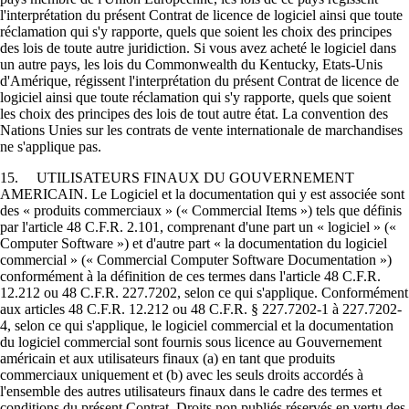
l'interprétation du présent Contrat de licence de logiciel ainsi que toute
réclamation qui s'y rapporte, quels que soient les choix des principes
des lois de toute autre juridiction. Si vous avez acheté le logiciel dans
un autre pays, les lois du Commonwealth du Kentucky, Etats-Unis
d'Amérique, régissent l'interprétation du présent Contrat de licence de
logiciel ainsi que toute réclamation qui s'y rapporte, quels que soient
les choix des principes des lois de tout autre état. La convention des
Nations Unies sur les contrats de vente internationale de marchandises
ne s'applique pas.
15. UTILISATEURS FINAUX DU GOUVERNEMENT
AMERICAIN. Le Logiciel et la documentation qui y est associée sont
des « produits commerciaux » (« Commercial Items ») tels que définis
par l'article 48 C.F.R. 2.101, comprenant d'une part un « logiciel » («
Computer Software ») et d'autre part « la documentation du logiciel
commercial » (« Commercial Computer Software Documentation »)
conformément à la définition de ces termes dans l'article 48 C.F.R.
12.212 ou 48 C.F.R. 227.7202, selon ce qui s'applique. Conformément
aux articles 48 C.F.R. 12.212 ou 48 C.F.R. § 227.7202-1 à 227.7202-
4, selon ce qui s'applique, le logiciel commercial et la documentation
du logiciel commercial sont fournis sous licence au Gouvernement
américain et aux utilisateurs finaux (a) en tant que produits
commerciaux uniquement et (b) avec les seuls droits accordés à
l'ensemble des autres utilisateurs finaux dans le cadre des termes et
conditions du présent Contrat. Droits non publiés réservés en vertu des