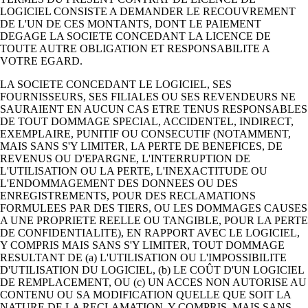
LOGICIEL CONSISTE A DEMANDER LE RECOUVREMENT
DE L'UN DE CES MONTANTS, DONT LE PAIEMENT
DEGAGE LA SOCIETE CONCEDANT LA LICENCE DE
TOUTE AUTRE OBLIGATION ET RESPONSABILITE A
VOTRE EGARD.
LA SOCIETE CONCEDANT LE LOGICIEL, SES
FOURNISSEURS, SES FILIALES OU SES REVENDEURS NE
SAURAIENT EN AUCUN CAS ETRE TENUS RESPONSABLES
DE TOUT DOMMAGE SPECIAL, ACCIDENTEL, INDIRECT,
EXEMPLAIRE, PUNITIF OU CONSECUTIF (NOTAMMENT,
MAIS SANS S'Y LIMITER, LA PERTE DE BENEFICES, DE
REVENUS OU D'EPARGNE, L'INTERRUPTION DE
L'UTILISATION OU LA PERTE, L'INEXACTITUDE OU
L'ENDOMMAGEMENT DES DONNEES OU DES
ENREGISTREMENTS, POUR DES RECLAMATIONS
FORMULEES PAR DES TIERS, OU LES DOMMAGES CAUSES
A UNE PROPRIETE REELLE OU TANGIBLE, POUR LA PERTE
DE CONFIDENTIALITE), EN RAPPORT AVEC LE LOGICIEL,
Y COMPRIS MAIS SANS S'Y LIMITER, TOUT DOMMAGE
RESULTANT DE (a) L'UTILISATION OU L'IMPOSSIBILITE
D'UTILISATION DU LOGICIEL, (b) LE COÛT D'UN LOGICIEL
DE REMPLACEMENT, OU (c) UN ACCES NON AUTORISE AU
CONTENU OU SA MODIFICATION QUELLE QUE SOIT LA
NATURE DE LA RECLAMATION, Y COMPRIS, MAIS SANS