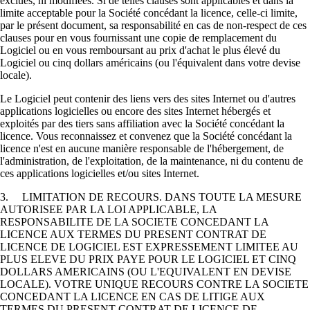
exclues, ni modifiées. Si de telles clauses sont applicables et dans la
limite acceptable pour la Société concédant la licence, celle-ci limite,
par le présent document, sa responsabilité en cas de non-respect de ces
clauses pour en vous fournissant une copie de remplacement du
Logiciel ou en vous remboursant au prix d'achat le plus élevé du
Logiciel ou cinq dollars américains (ou l'équivalent dans votre devise
locale).
Le Logiciel peut contenir des liens vers des sites Internet ou d'autres
applications logicielles ou encore des sites Internet hébergés et
exploités par des tiers sans affiliation avec la Société concédant la
licence. Vous reconnaissez et convenez que la Société concédant la
licence n'est en aucune manière responsable de l'hébergement, de
l'administration, de l'exploitation, de la maintenance, ni du contenu de
ces applications logicielles et/ou sites Internet.
3. LIMITATION DE RECOURS. DANS TOUTE LA MESURE
AUTORISEE PAR LA LOI APPLICABLE, LA
RESPONSABILITE DE LA SOCIETE CONCEDANT LA
LICENCE AUX TERMES DU PRESENT CONTRAT DE
LICENCE DE LOGICIEL EST EXPRESSEMENT LIMITEE AU
PLUS ELEVE DU PRIX PAYE POUR LE LOGICIEL ET CINQ
DOLLARS AMERICAINS (OU L'EQUIVALENT EN DEVISE
LOCALE). VOTRE UNIQUE RECOURS CONTRE LA SOCIETE
CONCEDANT LA LICENCE EN CAS DE LITIGE AUX
TERMES DU PRESENT CONTRAT DE LICENCE DE