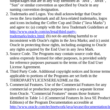
subpackages that are in any way identified as "Java", "Javax",
"Sun" or similar convention as specified by Oracle in any
naming convention designation.
Trademarks and Logos. You shall acknowledge that Oracle
owns the Java trademark and all Java-related trademarks, logos
and icons including the Coffee Cup and Duke ("Java Marks")
and agree to: (a) comply with the Java Trademark Guidelines at
http://www.oracle.com/us/legal/third-party-
trademarks/index.html
; (b) not do anything harmful to or
inconsistent with Oracle's rights in the Java Marks; and (c) assist
Oracle in protecting those rights, including assigning to Oracle
any rights acquired by the End User in any Java Mark.
Source Code. The Programs may contain source code that,
unless expressly licensed for other purposes, is provided solely
for reference purposes pursuant to the terms of the End User
License Agreement.
Third Party Code. Additional copyright notices and license terms
applicable to portions of the Programs are set forth in the
THIRDPARTYLICENSEREADME.txt file.
Commercial Features. Use of the Commercial Features for any
commercial or production purpose requires a separate license
from Oracle. "Commercial Features" means those features
identified in Table 1-1 (Commercial Features In Java SE Product
Editions) of the Program Documentation accessible at
http://www.oracle.com/technetwork/java/javase/documentation/i