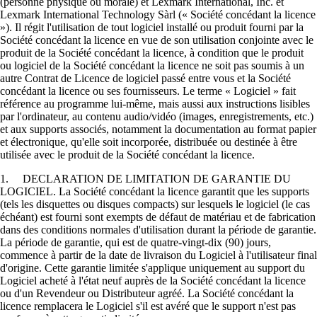
(personne physique ou morale) et Lexmark International, Inc. et
Lexmark International Technology Sàrl (« Société concédant la licence
»). Il régit l'utilisation de tout logiciel installé ou produit fourni par la
Société concédant la licence en vue de son utilisation conjointe avec le
produit de la Société concédant la licence, à condition que le produit
ou logiciel de la Société concédant la licence ne soit pas soumis à un
autre Contrat de Licence de logiciel passé entre vous et la Société
concédant la licence ou ses fournisseurs. Le terme « Logiciel » fait
référence au programme lui-même, mais aussi aux instructions lisibles
par l'ordinateur, au contenu audio/vidéo (images, enregistrements, etc.)
et aux supports associés, notamment la documentation au format papier
et électronique, qu'elle soit incorporée, distribuée ou destinée à être
utilisée avec le produit de la Société concédant la licence.
1. DECLARATION DE LIMITATION DE GARANTIE DU
LOGICIEL. La Société concédant la licence garantit que les supports
(tels les disquettes ou disques compacts) sur lesquels le logiciel (le cas
échéant) est fourni sont exempts de défaut de matériau et de fabrication
dans des conditions normales d'utilisation durant la période de garantie.
La période de garantie, qui est de quatre-vingt-dix (90) jours,
commence à partir de la date de livraison du Logiciel à l'utilisateur final
d'origine. Cette garantie limitée s'applique uniquement au support du
Logiciel acheté à l'état neuf auprès de la Société concédant la licence
ou d'un Revendeur ou Distributeur agréé. La Société concédant la
licence remplacera le Logiciel s'il est avéré que le support n'est pas