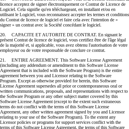
licence acceptez de signer électroniquement ce Contrat de Licence de
Logiciel. Cela signifie qu'en téléchargeant, en installant et/ou en
utilisant le Logiciel, vous reconnaissez accepter les termes et conditions
du Contrat de licence de logiciel et faire cela avec l'intention de «
signer » un contrat avec la Société concédant le logiciel.
20. CAPACITE ET AUTORITE DE CONTRAT. En signant le
présent Contrat de licence de logiciel, vous certifiez être de l'âge légal
de la majorité et, si applicable, vous avez obtenu l'autorisation de votre
employeur ou de votre responsable de conclure ce contrat.
21. ENTIRE AGREEMENT. This Software License Agreement
(including any addendum or amendment to this Software License
Agreement that is included with the Software Program) is the entire
agreement between you and Licensor relating to the Software
Program. Except as otherwise provided for herein, this Software
License Agreement supersedes all prior or contemporaneous oral or
written communications, proposals, and representations with respect to
the Software Program or any other subject matter covered by this
Software License Agreement (except to the extent such extraneous
terms do not conflict with the terms of this Software License
Agreement, any other written agreement signed by you and Licensor
relating to your use of the Software Program). To the extent any
Licensor policies or programs for support services conflict with the
terms of this Software License Agreement, the terms of this Software