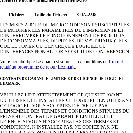
Accord de licence utilisateur final firmware
Fichier:
Taille du fichier:
SHA-256:
LES MISES A JOUR DU MICROCODE SONT SUSCEPTIBLES
DE MODIFIER LES PARAMETRES DE L'IMPRIMANTE ET
D'INTERROMPRE LE FONCTIONNEMENT DE PRODUITS,
DE CONSOMMABLES, DE PIECES, DE MATERIAUX (TELS
QUE LE TONER OU L'ENCRE), DE LOGICIEL OU
D'INTERFACES NON AUTORISEES OU DE CONTREFACON.
Votre périphérique Lexmark est soumis aux conditions de
l'accord
relatif au programme de retour Lexmark
.
CONTRATS DE GARANTIE LIMITEE ET DE LICENCE DE LOGICIEL
LEXMARK
VEUILLEZ LIRE ATTENTIVEMENT CE QUI SUIT AVANT
D'UTILISER ET D'INSTALLER CE LOGICIEL : EN UTILISANT
CE LOGICIEL, VOUS ACCEPTEZ D'ETRE LIE PAR
L'ENSEMBLE DES TERMES ET CONDITIONS STIPULES DU
PRESENT CONTRAT DE GARANTIE LIMITEE ET DE
LICENCE. SI VOUS N'ACCEPTEZ PAS CES TERMES ET
CONDITIONS, N'INSTALLEZ PAS, NE COPIEZ PAS, NE
TELECHARGEZ PAS ET N'UTILISEZ PAS CE LOGICIEL. SI