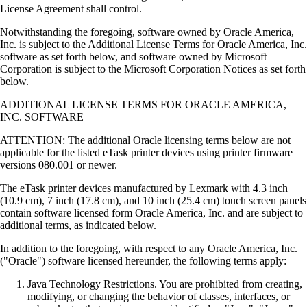
License Agreement shall control.
Notwithstanding the foregoing, software owned by Oracle America,
Inc. is subject to the Additional License Terms for Oracle America, Inc.
software as set forth below, and software owned by Microsoft
Corporation is subject to the Microsoft Corporation Notices as set forth
below.
ADDITIONAL LICENSE TERMS FOR ORACLE AMERICA,
INC. SOFTWARE
ATTENTION: The additional Oracle licensing terms below are not
applicable for the listed eTask printer devices using printer firmware
versions 080.001 or newer.
The eTask printer devices manufactured by Lexmark with 4.3 inch
(10.9 cm), 7 inch (17.8 cm), and 10 inch (25.4 cm) touch screen panels
contain software licensed form Oracle America, Inc. and are subject to
additional terms, as indicated below.
In addition to the foregoing, with respect to any Oracle America, Inc.
("Oracle") software licensed hereunder, the following terms apply:
Java Technology Restrictions. You are prohibited from creating,
modifying, or changing the behavior of classes, interfaces, or