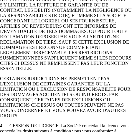
S'Y LIMITER, LA RUPTURE DE GARANTIE OU DE
CONTRAT, LES DELITS (NOTAMMENT LA NEGLIGENCE OU
LA RESPONSABILITE STRICTE), ET MEME SI LA SOCIETE
CONCEDANT LE LOGICIEL OU SES FOURNISSEURS,
AFFILIES OU REVENDEURS ONT ETE INFORMES DE
L'EVENTUALITE DE TELS DOMMAGES, OU POUR TOUTE
RECLAMATION DEPOSEE PAR VOUS A PARTIR D'UNE
RECLAMATION DE TIERS, SAUF SI CETTE EXCLUSION DE
DOMMAGES EST RECONNUE COMME ETANT
LEGALEMENT IRRECEVABLE. LES RESTRICTIONS
SUSMENTIONNEES S'APPLIQUENT MEME SI LES RECOURS
CITES CI-DESSUS NE REMPLISSENT PAS LEUR FONCTION
ESSENTIELLE.
CERTAINES JURIDICTIONS NE PERMETTENT PAS
L'EXCLUSION DE CERTAINES GARANTIES OU LA
LIMITATION OU L'EXCLUSION DE RESPONSABILITE POUR
DES DOMMAGES ACCIDENTELS OU INDIRECTS. PAR
CONSEQUENT, CERTAINES DES EXCLUSIONS OU
LIMITATIONS CI-DESSUS OU TOUTES PEUVENT NE PAS
VOUS CONCERNER ET VOUS POUVEZ AVOIR D'AUTRES
DROITS.
4. CESSION DE LICENCE. La Société concédant la licence vous
concède les droits suivants à condition vous vous conformiez à