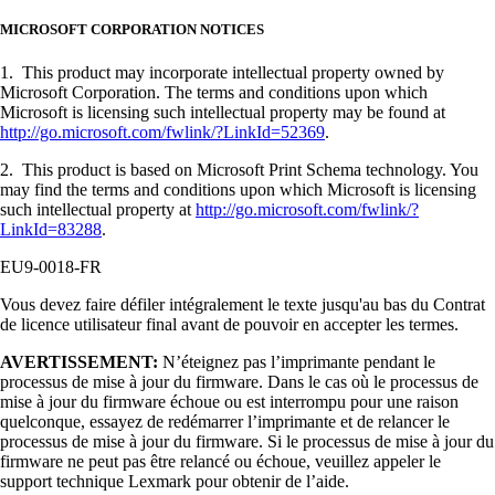
MICROSOFT CORPORATION NOTICES
1. This product may incorporate intellectual property owned by
Microsoft Corporation. The terms and conditions upon which
Microsoft is licensing such intellectual property may be found at
http://go.microsoft.com/fwlink/?LinkId=52369
.
2. This product is based on Microsoft Print Schema technology. You
may find the terms and conditions upon which Microsoft is licensing
such intellectual property at
http://go.microsoft.com/fwlink/?
LinkId=83288
.
EU9-0018-FR
Vous devez faire défiler intégralement le texte jusqu'au bas du Contrat
de licence utilisateur final avant de pouvoir en accepter les termes.
AVERTISSEMENT:
N’éteignez pas l’imprimante pendant le
processus de mise à jour du firmware. Dans le cas où le processus de
mise à jour du firmware échoue ou est interrompu pour une raison
quelconque, essayez de redémarrer l’imprimante et de relancer le
processus de mise à jour du firmware. Si le processus de mise à jour du
firmware ne peut pas être relancé ou échoue, veuillez appeler le
support technique Lexmark pour obtenir de l’aide.