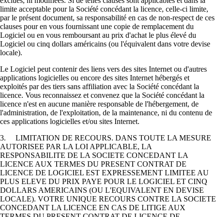
exclues, ni modifiées. Si de telles clauses sont applicables et dans la
limite acceptable pour la Société concédant la licence, celle-ci limite,
par le présent document, sa responsabilité en cas de non-respect de ces
clauses pour en vous fournissant une copie de remplacement du
Logiciel ou en vous remboursant au prix d'achat le plus élevé du
Logiciel ou cinq dollars américains (ou l'équivalent dans votre devise
locale).
Le Logiciel peut contenir des liens vers des sites Internet ou d'autres
applications logicielles ou encore des sites Internet hébergés et
exploités par des tiers sans affiliation avec la Société concédant la
licence. Vous reconnaissez et convenez que la Société concédant la
licence n'est en aucune manière responsable de l'hébergement, de
l'administration, de l'exploitation, de la maintenance, ni du contenu de
ces applications logicielles et/ou sites Internet.
3. LIMITATION DE RECOURS. DANS TOUTE LA MESURE
AUTORISEE PAR LA LOI APPLICABLE, LA
RESPONSABILITE DE LA SOCIETE CONCEDANT LA
LICENCE AUX TERMES DU PRESENT CONTRAT DE
LICENCE DE LOGICIEL EST EXPRESSEMENT LIMITEE AU
PLUS ELEVE DU PRIX PAYE POUR LE LOGICIEL ET CINQ
DOLLARS AMERICAINS (OU L'EQUIVALENT EN DEVISE
LOCALE). VOTRE UNIQUE RECOURS CONTRE LA SOCIETE
CONCEDANT LA LICENCE EN CAS DE LITIGE AUX
TERMES DU PRESENT CONTRAT DE LICENCE DE