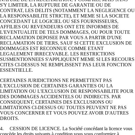
S'Y LIMITER, LA RUPTURE DE GARANTIE OU DE
CONTRAT, LES DELITS (NOTAMMENT LA NEGLIGENCE OU
LA RESPONSABILITE STRICTE), ET MEME SI LA SOCIETE
CONCEDANT LE LOGICIEL OU SES FOURNISSEURS,
AFFILIES OU REVENDEURS ONT ETE INFORMES DE
L'EVENTUALITE DE TELS DOMMAGES, OU POUR TOUTE
RECLAMATION DEPOSEE PAR VOUS A PARTIR D'UNE
RECLAMATION DE TIERS, SAUF SI CETTE EXCLUSION DE
DOMMAGES EST RECONNUE COMME ETANT
LEGALEMENT IRRECEVABLE. LES RESTRICTIONS
SUSMENTIONNEES S'APPLIQUENT MEME SI LES RECOURS
CITES CI-DESSUS NE REMPLISSENT PAS LEUR FONCTION
ESSENTIELLE.
CERTAINES JURIDICTIONS NE PERMETTENT PAS
L'EXCLUSION DE CERTAINES GARANTIES OU LA
LIMITATION OU L'EXCLUSION DE RESPONSABILITE POUR
DES DOMMAGES ACCIDENTELS OU INDIRECTS. PAR
CONSEQUENT, CERTAINES DES EXCLUSIONS OU
LIMITATIONS CI-DESSUS OU TOUTES PEUVENT NE PAS
VOUS CONCERNER ET VOUS POUVEZ AVOIR D'AUTRES
DROITS.
4. CESSION DE LICENCE. La Société concédant la licence vous
concède les droits suivants à condition vous vous conformiez à