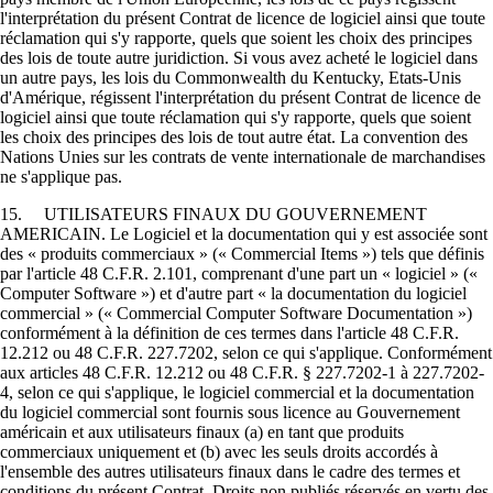
l'interprétation du présent Contrat de licence de logiciel ainsi que toute
réclamation qui s'y rapporte, quels que soient les choix des principes
des lois de toute autre juridiction. Si vous avez acheté le logiciel dans
un autre pays, les lois du Commonwealth du Kentucky, Etats-Unis
d'Amérique, régissent l'interprétation du présent Contrat de licence de
logiciel ainsi que toute réclamation qui s'y rapporte, quels que soient
les choix des principes des lois de tout autre état. La convention des
Nations Unies sur les contrats de vente internationale de marchandises
ne s'applique pas.
15. UTILISATEURS FINAUX DU GOUVERNEMENT
AMERICAIN. Le Logiciel et la documentation qui y est associée sont
des « produits commerciaux » (« Commercial Items ») tels que définis
par l'article 48 C.F.R. 2.101, comprenant d'une part un « logiciel » («
Computer Software ») et d'autre part « la documentation du logiciel
commercial » (« Commercial Computer Software Documentation »)
conformément à la définition de ces termes dans l'article 48 C.F.R.
12.212 ou 48 C.F.R. 227.7202, selon ce qui s'applique. Conformément
aux articles 48 C.F.R. 12.212 ou 48 C.F.R. § 227.7202-1 à 227.7202-
4, selon ce qui s'applique, le logiciel commercial et la documentation
du logiciel commercial sont fournis sous licence au Gouvernement
américain et aux utilisateurs finaux (a) en tant que produits
commerciaux uniquement et (b) avec les seuls droits accordés à
l'ensemble des autres utilisateurs finaux dans le cadre des termes et
conditions du présent Contrat. Droits non publiés réservés en vertu des