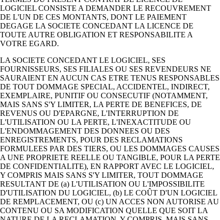
LOGICIEL CONSISTE A DEMANDER LE RECOUVREMENT
DE L'UN DE CES MONTANTS, DONT LE PAIEMENT
DEGAGE LA SOCIETE CONCEDANT LA LICENCE DE
TOUTE AUTRE OBLIGATION ET RESPONSABILITE A
VOTRE EGARD.
LA SOCIETE CONCEDANT LE LOGICIEL, SES
FOURNISSEURS, SES FILIALES OU SES REVENDEURS NE
SAURAIENT EN AUCUN CAS ETRE TENUS RESPONSABLES
DE TOUT DOMMAGE SPECIAL, ACCIDENTEL, INDIRECT,
EXEMPLAIRE, PUNITIF OU CONSECUTIF (NOTAMMENT,
MAIS SANS S'Y LIMITER, LA PERTE DE BENEFICES, DE
REVENUS OU D'EPARGNE, L'INTERRUPTION DE
L'UTILISATION OU LA PERTE, L'INEXACTITUDE OU
L'ENDOMMAGEMENT DES DONNEES OU DES
ENREGISTREMENTS, POUR DES RECLAMATIONS
FORMULEES PAR DES TIERS, OU LES DOMMAGES CAUSES
A UNE PROPRIETE REELLE OU TANGIBLE, POUR LA PERTE
DE CONFIDENTIALITE), EN RAPPORT AVEC LE LOGICIEL,
Y COMPRIS MAIS SANS S'Y LIMITER, TOUT DOMMAGE
RESULTANT DE (a) L'UTILISATION OU L'IMPOSSIBILITE
D'UTILISATION DU LOGICIEL, (b) LE COÛT D'UN LOGICIEL
DE REMPLACEMENT, OU (c) UN ACCES NON AUTORISE AU
CONTENU OU SA MODIFICATION QUELLE QUE SOIT LA
NATURE DE LA RECLAMATION, Y COMPRIS, MAIS SANS