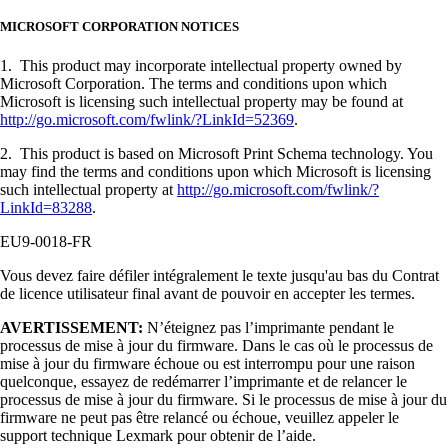
MICROSOFT CORPORATION NOTICES
1. This product may incorporate intellectual property owned by
Microsoft Corporation. The terms and conditions upon which
Microsoft is licensing such intellectual property may be found at
http://go.microsoft.com/fwlink/?LinkId=52369
.
2. This product is based on Microsoft Print Schema technology. You
may find the terms and conditions upon which Microsoft is licensing
such intellectual property at
http://go.microsoft.com/fwlink/?
LinkId=83288
.
EU9-0018-FR
Vous devez faire défiler intégralement le texte jusqu'au bas du Contrat
de licence utilisateur final avant de pouvoir en accepter les termes.
AVERTISSEMENT:
N’éteignez pas l’imprimante pendant le
processus de mise à jour du firmware. Dans le cas où le processus de
mise à jour du firmware échoue ou est interrompu pour une raison
quelconque, essayez de redémarrer l’imprimante et de relancer le
processus de mise à jour du firmware. Si le processus de mise à jour du
firmware ne peut pas être relancé ou échoue, veuillez appeler le
support technique Lexmark pour obtenir de l’aide.