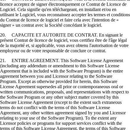
licence acceptez de signer électroniquement ce Contrat de Licence de
Logiciel. Cela signifie qu'en téléchargeant, en installant et/ou en
utilisant le Logiciel, vous reconnaissez accepter les termes et conditions
du Contrat de licence de logiciel et faire cela avec l'intention de «
signer » un contrat avec la Société concédant le logiciel.
20. CAPACITE ET AUTORITE DE CONTRAT. En signant le
présent Contrat de licence de logiciel, vous certifiez être de l'âge légal
de la majorité et, si applicable, vous avez obtenu l'autorisation de votre
employeur ou de votre responsable de conclure ce contrat.
21. ENTIRE AGREEMENT. This Software License Agreement
(including any addendum or amendment to this Software License
Agreement that is included with the Software Program) is the entire
agreement between you and Licensor relating to the Software
Program. Except as otherwise provided for herein, this Software
License Agreement supersedes all prior or contemporaneous oral or
written communications, proposals, and representations with respect to
the Software Program or any other subject matter covered by this
Software License Agreement (except to the extent such extraneous
terms do not conflict with the terms of this Software License
Agreement, any other written agreement signed by you and Licensor
relating to your use of the Software Program). To the extent any
Licensor policies or programs for support services conflict with the
terms of this Software License Agreement, the terms of this Software