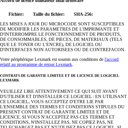
Accord de licence utilisateur final firmware
Fichier:
Taille du fichier:
SHA-256:
LES MISES A JOUR DU MICROCODE SONT SUSCEPTIBLES
DE MODIFIER LES PARAMETRES DE L'IMPRIMANTE ET
D'INTERROMPRE LE FONCTIONNEMENT DE PRODUITS,
DE CONSOMMABLES, DE PIECES, DE MATERIAUX (TELS
QUE LE TONER OU L'ENCRE), DE LOGICIEL OU
D'INTERFACES NON AUTORISEES OU DE CONTREFACON.
Votre périphérique Lexmark est soumis aux conditions de
l'accord
relatif au programme de retour Lexmark
.
CONTRATS DE GARANTIE LIMITEE ET DE LICENCE DE LOGICIEL
LEXMARK
VEUILLEZ LIRE ATTENTIVEMENT CE QUI SUIT AVANT
D'UTILISER ET D'INSTALLER CE LOGICIEL : EN UTILISANT
CE LOGICIEL, VOUS ACCEPTEZ D'ETRE LIE PAR
L'ENSEMBLE DES TERMES ET CONDITIONS STIPULES DU
PRESENT CONTRAT DE GARANTIE LIMITEE ET DE
LICENCE. SI VOUS N'ACCEPTEZ PAS CES TERMES ET
CONDITIONS, N'INSTALLEZ PAS, NE COPIEZ PAS, NE
TELECHARGEZ PAS ET N'UTILISEZ PAS CE LOGICIEL. SI