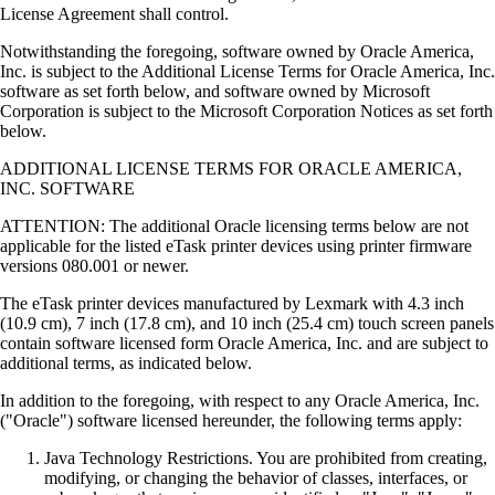
License Agreement shall control.
Notwithstanding the foregoing, software owned by Oracle America,
Inc. is subject to the Additional License Terms for Oracle America, Inc.
software as set forth below, and software owned by Microsoft
Corporation is subject to the Microsoft Corporation Notices as set forth
below.
ADDITIONAL LICENSE TERMS FOR ORACLE AMERICA,
INC. SOFTWARE
ATTENTION: The additional Oracle licensing terms below are not
applicable for the listed eTask printer devices using printer firmware
versions 080.001 or newer.
The eTask printer devices manufactured by Lexmark with 4.3 inch
(10.9 cm), 7 inch (17.8 cm), and 10 inch (25.4 cm) touch screen panels
contain software licensed form Oracle America, Inc. and are subject to
additional terms, as indicated below.
In addition to the foregoing, with respect to any Oracle America, Inc.
("Oracle") software licensed hereunder, the following terms apply:
Java Technology Restrictions. You are prohibited from creating,
modifying, or changing the behavior of classes, interfaces, or