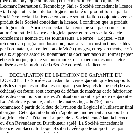
(personne physique ou morale) et Lexmark International, Inc. et
Lexmark International Technology Sàrl (« Société concédant la licence
»). Il régit l'utilisation de tout logiciel installé ou produit fourni par la
Société concédant la licence en vue de son utilisation conjointe avec le
produit de la Société concédant la licence, à condition que le produit
ou logiciel de la Société concédant la licence ne soit pas soumis à un
autre Contrat de Licence de logiciel passé entre vous et la Société
concédant la licence ou ses fournisseurs. Le terme « Logiciel » fait
référence au programme lui-même, mais aussi aux instructions lisibles
par l'ordinateur, au contenu audio/vidéo (images, enregistrements, etc.)
et aux supports associés, notamment la documentation au format papier
et électronique, qu'elle soit incorporée, distribuée ou destinée à être
utilisée avec le produit de la Société concédant la licence.
1. DECLARATION DE LIMITATION DE GARANTIE DU
LOGICIEL. La Société concédant la licence garantit que les supports
(tels les disquettes ou disques compacts) sur lesquels le logiciel (le cas
échéant) est fourni sont exempts de défaut de matériau et de fabrication
dans des conditions normales d'utilisation durant la période de garantie.
La période de garantie, qui est de quatre-vingt-dix (90) jours,
commence à partir de la date de livraison du Logiciel à l'utilisateur final
d'origine. Cette garantie limitée s'applique uniquement au support du
Logiciel acheté à l'état neuf auprès de la Société concédant la licence
ou d'un Revendeur ou Distributeur agréé. La Société concédant la
licence remplacera le Logiciel s'il est avéré que le support n'est pas