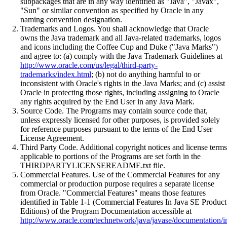
subpackages that are in any way identified as "Java", "Javax",
"Sun" or similar convention as specified by Oracle in any
naming convention designation.
Trademarks and Logos. You shall acknowledge that Oracle
owns the Java trademark and all Java-related trademarks, logos
and icons including the Coffee Cup and Duke ("Java Marks")
and agree to: (a) comply with the Java Trademark Guidelines at
http://www.oracle.com/us/legal/third-party-
trademarks/index.html
; (b) not do anything harmful to or
inconsistent with Oracle's rights in the Java Marks; and (c) assist
Oracle in protecting those rights, including assigning to Oracle
any rights acquired by the End User in any Java Mark.
Source Code. The Programs may contain source code that,
unless expressly licensed for other purposes, is provided solely
for reference purposes pursuant to the terms of the End User
License Agreement.
Third Party Code. Additional copyright notices and license terms
applicable to portions of the Programs are set forth in the
THIRDPARTYLICENSEREADME.txt file.
Commercial Features. Use of the Commercial Features for any
commercial or production purpose requires a separate license
from Oracle. "Commercial Features" means those features
identified in Table 1-1 (Commercial Features In Java SE Product
Editions) of the Program Documentation accessible at
http://www.oracle.com/technetwork/java/javase/documentation/i