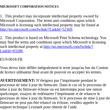
MICROSOFT CORPORATION NOTICES
1. This product may incorporate intellectual property owned by
Microsoft Corporation. The terms and conditions upon which
Microsoft is licensing such intellectual property may be found at
http://go.microsoft.com/fwlink/?LinkId=52369
.
2. This product is based on Microsoft Print Schema technology. You
may find the terms and conditions upon which Microsoft is licensing
such intellectual property at
http://go.microsoft.com/fwlink/?
LinkId=83288
.
EU9-0018-FR
Vous devez faire défiler intégralement le texte jusqu'au bas du Contrat
de licence utilisateur final avant de pouvoir en accepter les termes.
AVERTISSEMENT:
N’éteignez pas l’imprimante pendant le
processus de mise à jour du firmware. Dans le cas où le processus de
mise à jour du firmware échoue ou est interrompu pour une raison
quelconque, essayez de redémarrer l’imprimante et de relancer le
processus de mise à jour du firmware. Si le processus de mise à jour du
firmware ne peut pas être relancé ou échoue, veuillez appeler le
support technique Lexmark pour obtenir de l’aide.