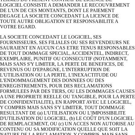
LOGICIEL CONSISTE A DEMANDER LE RECOUVREMENT
DE L'UN DE CES MONTANTS, DONT LE PAIEMENT
DEGAGE LA SOCIETE CONCEDANT LA LICENCE DE
TOUTE AUTRE OBLIGATION ET RESPONSABILITE A
VOTRE EGARD.
LA SOCIETE CONCEDANT LE LOGICIEL, SES
FOURNISSEURS, SES FILIALES OU SES REVENDEURS NE
SAURAIENT EN AUCUN CAS ETRE TENUS RESPONSABLES
DE TOUT DOMMAGE SPECIAL, ACCIDENTEL, INDIRECT,
EXEMPLAIRE, PUNITIF OU CONSECUTIF (NOTAMMENT,
MAIS SANS S'Y LIMITER, LA PERTE DE BENEFICES, DE
REVENUS OU D'EPARGNE, L'INTERRUPTION DE
L'UTILISATION OU LA PERTE, L'INEXACTITUDE OU
L'ENDOMMAGEMENT DES DONNEES OU DES
ENREGISTREMENTS, POUR DES RECLAMATIONS
FORMULEES PAR DES TIERS, OU LES DOMMAGES CAUSES
A UNE PROPRIETE REELLE OU TANGIBLE, POUR LA PERTE
DE CONFIDENTIALITE), EN RAPPORT AVEC LE LOGICIEL,
Y COMPRIS MAIS SANS S'Y LIMITER, TOUT DOMMAGE
RESULTANT DE (a) L'UTILISATION OU L'IMPOSSIBILITE
D'UTILISATION DU LOGICIEL, (b) LE COÛT D'UN LOGICIEL
DE REMPLACEMENT, OU (c) UN ACCES NON AUTORISE AU
CONTENU OU SA MODIFICATION QUELLE QUE SOIT LA
NATURE DE LA RECLAMATION, Y COMPRIS, MAIS SANS