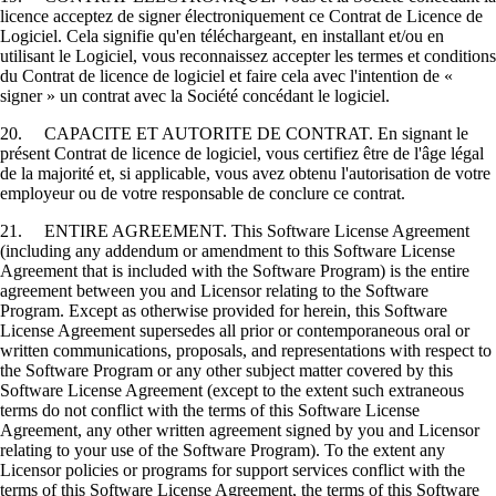
licence acceptez de signer électroniquement ce Contrat de Licence de
Logiciel. Cela signifie qu'en téléchargeant, en installant et/ou en
utilisant le Logiciel, vous reconnaissez accepter les termes et conditions
du Contrat de licence de logiciel et faire cela avec l'intention de «
signer » un contrat avec la Société concédant le logiciel.
20. CAPACITE ET AUTORITE DE CONTRAT. En signant le
présent Contrat de licence de logiciel, vous certifiez être de l'âge légal
de la majorité et, si applicable, vous avez obtenu l'autorisation de votre
employeur ou de votre responsable de conclure ce contrat.
21. ENTIRE AGREEMENT. This Software License Agreement
(including any addendum or amendment to this Software License
Agreement that is included with the Software Program) is the entire
agreement between you and Licensor relating to the Software
Program. Except as otherwise provided for herein, this Software
License Agreement supersedes all prior or contemporaneous oral or
written communications, proposals, and representations with respect to
the Software Program or any other subject matter covered by this
Software License Agreement (except to the extent such extraneous
terms do not conflict with the terms of this Software License
Agreement, any other written agreement signed by you and Licensor
relating to your use of the Software Program). To the extent any
Licensor policies or programs for support services conflict with the
terms of this Software License Agreement, the terms of this Software