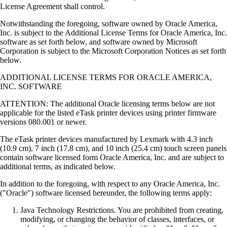
License Agreement shall control.
Notwithstanding the foregoing, software owned by Oracle America,
Inc. is subject to the Additional License Terms for Oracle America, Inc.
software as set forth below, and software owned by Microsoft
Corporation is subject to the Microsoft Corporation Notices as set forth
below.
ADDITIONAL LICENSE TERMS FOR ORACLE AMERICA,
INC. SOFTWARE
ATTENTION: The additional Oracle licensing terms below are not
applicable for the listed eTask printer devices using printer firmware
versions 080.001 or newer.
The eTask printer devices manufactured by Lexmark with 4.3 inch
(10.9 cm), 7 inch (17.8 cm), and 10 inch (25.4 cm) touch screen panels
contain software licensed form Oracle America, Inc. and are subject to
additional terms, as indicated below.
In addition to the foregoing, with respect to any Oracle America, Inc.
("Oracle") software licensed hereunder, the following terms apply:
Java Technology Restrictions. You are prohibited from creating,
modifying, or changing the behavior of classes, interfaces, or