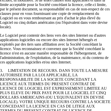
exclues, ni modifiées. Si de telles clauses sont applicables et dans la
limite acceptable pour la Société concédant la licence, celle-ci limite,
par le présent document, sa responsabilité en cas de non-respect de ces
clauses pour en vous fournissant une copie de remplacement du
Logiciel ou en vous remboursant au prix d'achat le plus élevé du
Logiciel ou cinq dollars américains (ou l'équivalent dans votre devise
locale).
Le Logiciel peut contenir des liens vers des sites Internet ou d'autres
applications logicielles ou encore des sites Internet hébergés et
exploités par des tiers sans affiliation avec la Société concédant la
licence. Vous reconnaissez et convenez que la Société concédant la
licence n'est en aucune manière responsable de l'hébergement, de
l'administration, de l'exploitation, de la maintenance, ni du contenu de
ces applications logicielles et/ou sites Internet.
3. LIMITATION DE RECOURS. DANS TOUTE LA MESURE
AUTORISEE PAR LA LOI APPLICABLE, LA
RESPONSABILITE DE LA SOCIETE CONCEDANT LA
LICENCE AUX TERMES DU PRESENT CONTRAT DE
LICENCE DE LOGICIEL EST EXPRESSEMENT LIMITEE AU
PLUS ELEVE DU PRIX PAYE POUR LE LOGICIEL ET CINQ
DOLLARS AMERICAINS (OU L'EQUIVALENT EN DEVISE
LOCALE). VOTRE UNIQUE RECOURS CONTRE LA SOCIETE
CONCEDANT LA LICENCE EN CAS DE LITIGE AUX
TERMES DU PRESENT CONTRAT DE LICENCE DE