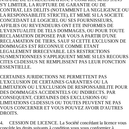
S'Y LIMITER, LA RUPTURE DE GARANTIE OU DE
CONTRAT, LES DELITS (NOTAMMENT LA NEGLIGENCE OU
LA RESPONSABILITE STRICTE), ET MEME SI LA SOCIETE
CONCEDANT LE LOGICIEL OU SES FOURNISSEURS,
AFFILIES OU REVENDEURS ONT ETE INFORMES DE
L'EVENTUALITE DE TELS DOMMAGES, OU POUR TOUTE
RECLAMATION DEPOSEE PAR VOUS A PARTIR D'UNE
RECLAMATION DE TIERS, SAUF SI CETTE EXCLUSION DE
DOMMAGES EST RECONNUE COMME ETANT
LEGALEMENT IRRECEVABLE. LES RESTRICTIONS
SUSMENTIONNEES S'APPLIQUENT MEME SI LES RECOURS
CITES CI-DESSUS NE REMPLISSENT PAS LEUR FONCTION
ESSENTIELLE.
CERTAINES JURIDICTIONS NE PERMETTENT PAS
L'EXCLUSION DE CERTAINES GARANTIES OU LA
LIMITATION OU L'EXCLUSION DE RESPONSABILITE POUR
DES DOMMAGES ACCIDENTELS OU INDIRECTS. PAR
CONSEQUENT, CERTAINES DES EXCLUSIONS OU
LIMITATIONS CI-DESSUS OU TOUTES PEUVENT NE PAS
VOUS CONCERNER ET VOUS POUVEZ AVOIR D'AUTRES
DROITS.
4. CESSION DE LICENCE. La Société concédant la licence vous
concède les droits suivants à condition vous vous conformiez à