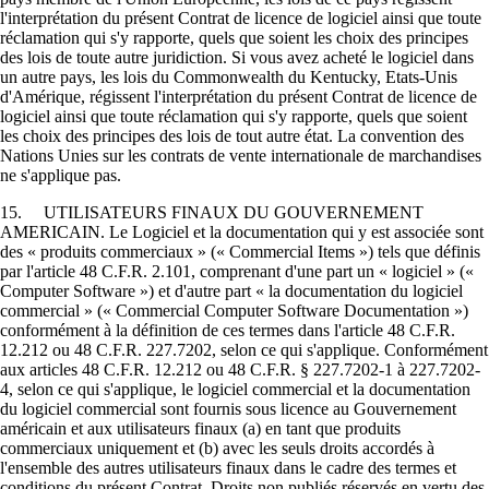
l'interprétation du présent Contrat de licence de logiciel ainsi que toute
réclamation qui s'y rapporte, quels que soient les choix des principes
des lois de toute autre juridiction. Si vous avez acheté le logiciel dans
un autre pays, les lois du Commonwealth du Kentucky, Etats-Unis
d'Amérique, régissent l'interprétation du présent Contrat de licence de
logiciel ainsi que toute réclamation qui s'y rapporte, quels que soient
les choix des principes des lois de tout autre état. La convention des
Nations Unies sur les contrats de vente internationale de marchandises
ne s'applique pas.
15. UTILISATEURS FINAUX DU GOUVERNEMENT
AMERICAIN. Le Logiciel et la documentation qui y est associée sont
des « produits commerciaux » (« Commercial Items ») tels que définis
par l'article 48 C.F.R. 2.101, comprenant d'une part un « logiciel » («
Computer Software ») et d'autre part « la documentation du logiciel
commercial » (« Commercial Computer Software Documentation »)
conformément à la définition de ces termes dans l'article 48 C.F.R.
12.212 ou 48 C.F.R. 227.7202, selon ce qui s'applique. Conformément
aux articles 48 C.F.R. 12.212 ou 48 C.F.R. § 227.7202-1 à 227.7202-
4, selon ce qui s'applique, le logiciel commercial et la documentation
du logiciel commercial sont fournis sous licence au Gouvernement
américain et aux utilisateurs finaux (a) en tant que produits
commerciaux uniquement et (b) avec les seuls droits accordés à
l'ensemble des autres utilisateurs finaux dans le cadre des termes et
conditions du présent Contrat. Droits non publiés réservés en vertu des