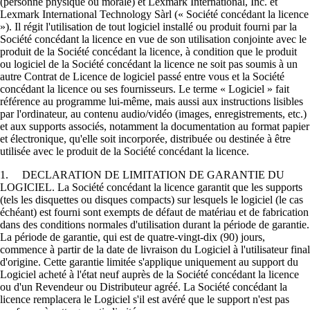
(personne physique ou morale) et Lexmark International, Inc. et
Lexmark International Technology Sàrl (« Société concédant la licence
»). Il régit l'utilisation de tout logiciel installé ou produit fourni par la
Société concédant la licence en vue de son utilisation conjointe avec le
produit de la Société concédant la licence, à condition que le produit
ou logiciel de la Société concédant la licence ne soit pas soumis à un
autre Contrat de Licence de logiciel passé entre vous et la Société
concédant la licence ou ses fournisseurs. Le terme « Logiciel » fait
référence au programme lui-même, mais aussi aux instructions lisibles
par l'ordinateur, au contenu audio/vidéo (images, enregistrements, etc.)
et aux supports associés, notamment la documentation au format papier
et électronique, qu'elle soit incorporée, distribuée ou destinée à être
utilisée avec le produit de la Société concédant la licence.
1. DECLARATION DE LIMITATION DE GARANTIE DU
LOGICIEL. La Société concédant la licence garantit que les supports
(tels les disquettes ou disques compacts) sur lesquels le logiciel (le cas
échéant) est fourni sont exempts de défaut de matériau et de fabrication
dans des conditions normales d'utilisation durant la période de garantie.
La période de garantie, qui est de quatre-vingt-dix (90) jours,
commence à partir de la date de livraison du Logiciel à l'utilisateur final
d'origine. Cette garantie limitée s'applique uniquement au support du
Logiciel acheté à l'état neuf auprès de la Société concédant la licence
ou d'un Revendeur ou Distributeur agréé. La Société concédant la
licence remplacera le Logiciel s'il est avéré que le support n'est pas