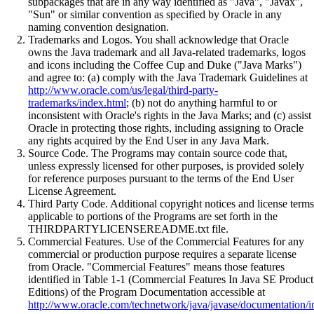
subpackages that are in any way identified as "Java", "Javax",
"Sun" or similar convention as specified by Oracle in any
naming convention designation.
Trademarks and Logos. You shall acknowledge that Oracle
owns the Java trademark and all Java-related trademarks, logos
and icons including the Coffee Cup and Duke ("Java Marks")
and agree to: (a) comply with the Java Trademark Guidelines at
http://www.oracle.com/us/legal/third-party-
trademarks/index.html
; (b) not do anything harmful to or
inconsistent with Oracle's rights in the Java Marks; and (c) assist
Oracle in protecting those rights, including assigning to Oracle
any rights acquired by the End User in any Java Mark.
Source Code. The Programs may contain source code that,
unless expressly licensed for other purposes, is provided solely
for reference purposes pursuant to the terms of the End User
License Agreement.
Third Party Code. Additional copyright notices and license terms
applicable to portions of the Programs are set forth in the
THIRDPARTYLICENSEREADME.txt file.
Commercial Features. Use of the Commercial Features for any
commercial or production purpose requires a separate license
from Oracle. "Commercial Features" means those features
identified in Table 1-1 (Commercial Features In Java SE Product
Editions) of the Program Documentation accessible at
http://www.oracle.com/technetwork/java/javase/documentation/i