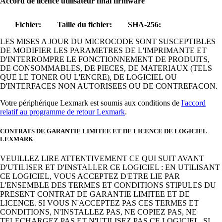
Accord de licence utilisateur final firmware
Fichier:
Taille du fichier:
SHA-256:
LES MISES A JOUR DU MICROCODE SONT SUSCEPTIBLES
DE MODIFIER LES PARAMETRES DE L'IMPRIMANTE ET
D'INTERROMPRE LE FONCTIONNEMENT DE PRODUITS,
DE CONSOMMABLES, DE PIECES, DE MATERIAUX (TELS
QUE LE TONER OU L'ENCRE), DE LOGICIEL OU
D'INTERFACES NON AUTORISEES OU DE CONTREFACON.
Votre périphérique Lexmark est soumis aux conditions de
l'accord
relatif au programme de retour Lexmark
.
CONTRATS DE GARANTIE LIMITEE ET DE LICENCE DE LOGICIEL
LEXMARK
VEUILLEZ LIRE ATTENTIVEMENT CE QUI SUIT AVANT
D'UTILISER ET D'INSTALLER CE LOGICIEL : EN UTILISANT
CE LOGICIEL, VOUS ACCEPTEZ D'ETRE LIE PAR
L'ENSEMBLE DES TERMES ET CONDITIONS STIPULES DU
PRESENT CONTRAT DE GARANTIE LIMITEE ET DE
LICENCE. SI VOUS N'ACCEPTEZ PAS CES TERMES ET
CONDITIONS, N'INSTALLEZ PAS, NE COPIEZ PAS, NE
TELECHARGEZ PAS ET N'UTILISEZ PAS CE LOGICIEL. SI