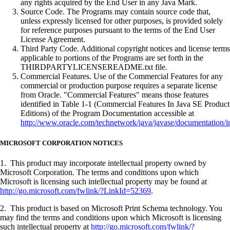
any rights acquired by the End User in any Java Mark.
Source Code. The Programs may contain source code that,
unless expressly licensed for other purposes, is provided solely
for reference purposes pursuant to the terms of the End User
License Agreement.
Third Party Code. Additional copyright notices and license terms
applicable to portions of the Programs are set forth in the
THIRDPARTYLICENSEREADME.txt file.
Commercial Features. Use of the Commercial Features for any
commercial or production purpose requires a separate license
from Oracle. "Commercial Features" means those features
identified in Table 1-1 (Commercial Features In Java SE Product
Editions) of the Program Documentation accessible at
http://www.oracle.com/technetwork/java/javase/documentation/i
MICROSOFT CORPORATION NOTICES
1. This product may incorporate intellectual property owned by
Microsoft Corporation. The terms and conditions upon which
Microsoft is licensing such intellectual property may be found at
http://go.microsoft.com/fwlink/?LinkId=52369
.
2. This product is based on Microsoft Print Schema technology. You
may find the terms and conditions upon which Microsoft is licensing
such intellectual property at
http://go.microsoft.com/fwlink/?