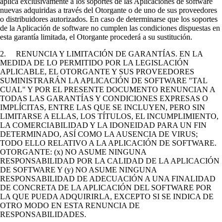
aplica exclusivamente a los soportes de las Aplicaciones de software
nuevas adquiridas a través del Otorgante o de uno de sus proveedores
o distribuidores autorizados. En caso de determinarse que los soportes
de la Aplicación de software no cumplen las condiciones dispuestas en
esta garantía limitada, el Otorgante procederá a su sustitución.
2. RENUNCIA Y LIMITACIÓN DE GARANTÍAS. EN LA
MEDIDA DE LO PERMITIDO POR LA LEGISLACIÓN
APLICABLE, EL OTORGANTE Y SUS PROVEEDORES
SUMINISTRARÁN LA APLICACIÓN DE SOFTWARE "TAL
CUAL" Y POR EL PRESENTE DOCUMENTO RENUNCIAN A
TODAS LAS GARANTÍAS Y CONDICIONES EXPRESAS O
IMPLÍCITAS, ENTRE LAS QUE SE INCLUYEN, PERO SIN
LIMITARSE A ELLAS, LOS TÍTULOS, EL INCUMPLIMIENTO,
LA COMERCIABILIDAD Y LA IDONEIDAD PARA UN FIN
DETERMINADO, ASÍ COMO LA AUSENCIA DE VIRUS;
TODO ELLO RELATIVO A LA APLICACIÓN DE SOFTWARE.
OTORGANTE: (x) NO ASUME NINGUNA
RESPONSABILIDAD POR LA CALIDAD DE LA APLICACIÓN
DE SOFTWARE Y (y) NO ASUME NINGUNA
RESPONSABILIDAD DE ADECUACIÓN A UNA FINALIDAD
DE CONCRETA DE LA APLICACIÓN DEL SOFTWARE POR
LA QUE PUEDA ADQUIRIRLA, EXCEPTO SI SE INDICA DE
OTRO MODO EN ESTA RENUNCIA DE
RESPONSABILIDADES.