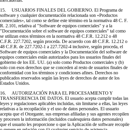
mercaderías.
15. USUARIOS FINALES DEL GOBIERNO. El Programa de
software y cualquier documentación relacionada son «Productos
comerciales», tal como se define este término en la normativa 48 C. F.
R. 2.101, relativa al "Software de equipos comerciales" y a la
"Documentación sobre el software de equipos comerciales" tal como
se utilizan estos términos en la normativa 48 C.F.R. 12.212 o 48
C.F.R. 227.7202, según proceda. De acuerdo con 48 C.F.R. 12.212 o
48 C.F.R. de 227.7202-1 a 227.7202-4 inclusive, según proceda, el
Software de equipos comerciales y la Documentación del software de
equipos comerciales están autorizados para los usuarios finales del
gobierno de los EE. UU. (a) solo como Productos comerciales y (b)
solo con esos derechos que se conceden al resto de usuarios finales de
conformidad con los términos y condiciones afines. Derechos no
publicados reservados según las leyes de derechos de autor de los
Estados Unidos.
16. AUTORIZACIÓN PARA EL PROCESAMIENTO Y
TRANSFERENCIA DE DATOS. El usuario acepta cumplir todas las
leyes y regulaciones aplicables incluidas, sin limitarse a ellas, las leyes
relativas a la recopilación y el uso de datos personales. El usuario
acepta que el Otorgante, sus empresas afiliadas y sus agentes recopilen
y procesen la información (incluidos cualesquiera datos personales)
que el usuario les proporcione o que la Aplicación de software recopile
o genere en relación con (i) cualquier servicio de asistencia