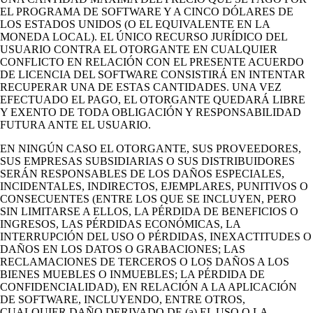
EL PROGRAMA DE SOFTWARE Y A CINCO DÓLARES DE
LOS ESTADOS UNIDOS (O EL EQUIVALENTE EN LA
MONEDA LOCAL). EL ÚNICO RECURSO JURÍDICO DEL
USUARIO CONTRA EL OTORGANTE EN CUALQUIER
CONFLICTO EN RELACIÓN CON EL PRESENTE ACUERDO
DE LICENCIA DEL SOFTWARE CONSISTIRÁ EN INTENTAR
RECUPERAR UNA DE ESTAS CANTIDADES. UNA VEZ
EFECTUADO EL PAGO, EL OTORGANTE QUEDARÁ LIBRE
Y EXENTO DE TODA OBLIGACIÓN Y RESPONSABILIDAD
FUTURA ANTE EL USUARIO.
EN NINGÚN CASO EL OTORGANTE, SUS PROVEEDORES,
SUS EMPRESAS SUBSIDIARIAS O SUS DISTRIBUIDORES
SERÁN RESPONSABLES DE LOS DAÑOS ESPECIALES,
INCIDENTALES, INDIRECTOS, EJEMPLARES, PUNITIVOS O
CONSECUENTES (ENTRE LOS QUE SE INCLUYEN, PERO
SIN LIMITARSE A ELLOS, LA PÉRDIDA DE BENEFICIOS O
INGRESOS, LAS PÉRDIDAS ECONÓMICAS, LA
INTERRUPCIÓN DEL USO O PÉRDIDAS, INEXACTITUDES O
DAÑOS EN LOS DATOS O GRABACIONES; LAS
RECLAMACIONES DE TERCEROS O LOS DAÑOS A LOS
BIENES MUEBLES O INMUEBLES; LA PÉRDIDA DE
CONFIDENCIALIDAD), EN RELACIÓN A LA APLICACIÓN
DE SOFTWARE, INCLUYENDO, ENTRE OTROS,
CUALQUIER DAÑO DERIVADO DE (a) EL USO O LA