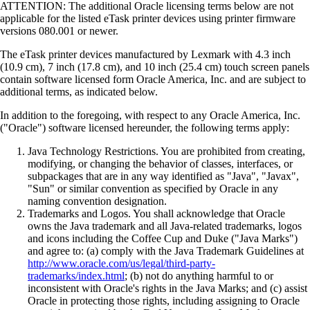
ATTENTION: The additional Oracle licensing terms below are not
applicable for the listed eTask printer devices using printer firmware
versions 080.001 or newer.
The eTask printer devices manufactured by Lexmark with 4.3 inch
(10.9 cm), 7 inch (17.8 cm), and 10 inch (25.4 cm) touch screen panels
contain software licensed form Oracle America, Inc. and are subject to
additional terms, as indicated below.
In addition to the foregoing, with respect to any Oracle America, Inc.
("Oracle") software licensed hereunder, the following terms apply:
Java Technology Restrictions. You are prohibited from creating,
modifying, or changing the behavior of classes, interfaces, or
subpackages that are in any way identified as "Java", "Javax",
"Sun" or similar convention as specified by Oracle in any
naming convention designation.
Trademarks and Logos. You shall acknowledge that Oracle
owns the Java trademark and all Java-related trademarks, logos
and icons including the Coffee Cup and Duke ("Java Marks")
and agree to: (a) comply with the Java Trademark Guidelines at
http://www.oracle.com/us/legal/third-party-
trademarks/index.html
; (b) not do anything harmful to or
inconsistent with Oracle's rights in the Java Marks; and (c) assist
Oracle in protecting those rights, including assigning to Oracle