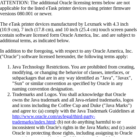
ATTENTION: The additional Oracle licensing terms below are not
applicable for the listed eTask printer devices using printer firmware
versions 080.001 or newer.
The eTask printer devices manufactured by Lexmark with 4.3 inch
(10.9 cm), 7 inch (17.8 cm), and 10 inch (25.4 cm) touch screen panels
contain software licensed form Oracle America, Inc. and are subject to
additional terms, as indicated below.
In addition to the foregoing, with respect to any Oracle America, Inc.
("Oracle") software licensed hereunder, the following terms apply:
Java Technology Restrictions. You are prohibited from creating,
modifying, or changing the behavior of classes, interfaces, or
subpackages that are in any way identified as "Java", "Javax",
"Sun" or similar convention as specified by Oracle in any
naming convention designation.
Trademarks and Logos. You shall acknowledge that Oracle
owns the Java trademark and all Java-related trademarks, logos
and icons including the Coffee Cup and Duke ("Java Marks")
and agree to: (a) comply with the Java Trademark Guidelines at
http://www.oracle.com/us/legal/third-party-
trademarks/index.html
; (b) not do anything harmful to or
inconsistent with Oracle's rights in the Java Marks; and (c) assist
Oracle in protecting those rights, including assigning to Oracle