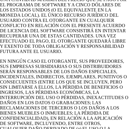
EL PROGRAMA DE SOFTWARE Y A CINCO DÓLARES DE
LOS ESTADOS UNIDOS (O EL EQUIVALENTE EN LA
MONEDA LOCAL). EL ÚNICO RECURSO JURÍDICO DEL
USUARIO CONTRA EL OTORGANTE EN CUALQUIER
CONFLICTO EN RELACIÓN CON EL PRESENTE ACUERDO
DE LICENCIA DEL SOFTWARE CONSISTIRÁ EN INTENTAR
RECUPERAR UNA DE ESTAS CANTIDADES. UNA VEZ
EFECTUADO EL PAGO, EL OTORGANTE QUEDARÁ LIBRE
Y EXENTO DE TODA OBLIGACIÓN Y RESPONSABILIDAD
FUTURA ANTE EL USUARIO.
EN NINGÚN CASO EL OTORGANTE, SUS PROVEEDORES,
SUS EMPRESAS SUBSIDIARIAS O SUS DISTRIBUIDORES
SERÁN RESPONSABLES DE LOS DAÑOS ESPECIALES,
INCIDENTALES, INDIRECTOS, EJEMPLARES, PUNITIVOS O
CONSECUENTES (ENTRE LOS QUE SE INCLUYEN, PERO
SIN LIMITARSE A ELLOS, LA PÉRDIDA DE BENEFICIOS O
INGRESOS, LAS PÉRDIDAS ECONÓMICAS, LA
INTERRUPCIÓN DEL USO O PÉRDIDAS, INEXACTITUDES O
DAÑOS EN LOS DATOS O GRABACIONES; LAS
RECLAMACIONES DE TERCEROS O LOS DAÑOS A LOS
BIENES MUEBLES O INMUEBLES; LA PÉRDIDA DE
CONFIDENCIALIDAD), EN RELACIÓN A LA APLICACIÓN
DE SOFTWARE, INCLUYENDO, ENTRE OTROS,
CUALQUIER DAÑO DERIVADO DE (a) EL USO O LA