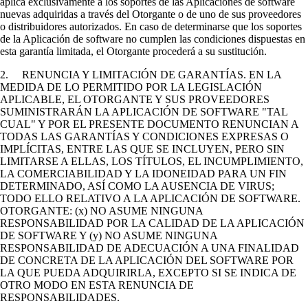
aplica exclusivamente a los soportes de las Aplicaciones de software
nuevas adquiridas a través del Otorgante o de uno de sus proveedores
o distribuidores autorizados. En caso de determinarse que los soportes
de la Aplicación de software no cumplen las condiciones dispuestas en
esta garantía limitada, el Otorgante procederá a su sustitución.
2. RENUNCIA Y LIMITACIÓN DE GARANTÍAS. EN LA
MEDIDA DE LO PERMITIDO POR LA LEGISLACIÓN
APLICABLE, EL OTORGANTE Y SUS PROVEEDORES
SUMINISTRARÁN LA APLICACIÓN DE SOFTWARE "TAL
CUAL" Y POR EL PRESENTE DOCUMENTO RENUNCIAN A
TODAS LAS GARANTÍAS Y CONDICIONES EXPRESAS O
IMPLÍCITAS, ENTRE LAS QUE SE INCLUYEN, PERO SIN
LIMITARSE A ELLAS, LOS TÍTULOS, EL INCUMPLIMIENTO,
LA COMERCIABILIDAD Y LA IDONEIDAD PARA UN FIN
DETERMINADO, ASÍ COMO LA AUSENCIA DE VIRUS;
TODO ELLO RELATIVO A LA APLICACIÓN DE SOFTWARE.
OTORGANTE: (x) NO ASUME NINGUNA
RESPONSABILIDAD POR LA CALIDAD DE LA APLICACIÓN
DE SOFTWARE Y (y) NO ASUME NINGUNA
RESPONSABILIDAD DE ADECUACIÓN A UNA FINALIDAD
DE CONCRETA DE LA APLICACIÓN DEL SOFTWARE POR
LA QUE PUEDA ADQUIRIRLA, EXCEPTO SI SE INDICA DE
OTRO MODO EN ESTA RENUNCIA DE
RESPONSABILIDADES.