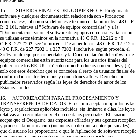
mercaderías.
15. USUARIOS FINALES DEL GOBIERNO. El Programa de
software y cualquier documentación relacionada son «Productos
comerciales», tal como se define este término en la normativa 48 C. F.
R. 2.101, relativa al "Software de equipos comerciales" y a la
"Documentación sobre el software de equipos comerciales" tal como
se utilizan estos términos en la normativa 48 C.F.R. 12.212 o 48
C.F.R. 227.7202, según proceda. De acuerdo con 48 C.F.R. 12.212 o
48 C.F.R. de 227.7202-1 a 227.7202-4 inclusive, según proceda, el
Software de equipos comerciales y la Documentación del software de
equipos comerciales están autorizados para los usuarios finales del
gobierno de los EE. UU. (a) solo como Productos comerciales y (b)
solo con esos derechos que se conceden al resto de usuarios finales de
conformidad con los términos y condiciones afines. Derechos no
publicados reservados según las leyes de derechos de autor de los
Estados Unidos.
16. AUTORIZACIÓN PARA EL PROCESAMIENTO Y
TRANSFERENCIA DE DATOS. El usuario acepta cumplir todas las
leyes y regulaciones aplicables incluidas, sin limitarse a ellas, las leyes
relativas a la recopilación y el uso de datos personales. El usuario
acepta que el Otorgante, sus empresas afiliadas y sus agentes recopilen
y procesen la información (incluidos cualesquiera datos personales)
que el usuario les proporcione o que la Aplicación de software recopile
o genere en relación con (i) cualquier servicio de asistencia