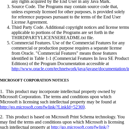
any rights acquired by the End User in any Java Mark.
Source Code. The Programs may contain source code that,
unless expressly licensed for other purposes, is provided solely
for reference purposes pursuant to the terms of the End User
License Agreement.
Third Party Code. Additional copyright notices and license terms
applicable to portions of the Programs are set forth in the
THIRDPARTYLICENSEREADME.txt file.
Commercial Features. Use of the Commercial Features for any
commercial or production purpose requires a separate license
from Oracle. "Commercial Features" means those features
identified in Table 1-1 (Commercial Features In Java SE Product
Editions) of the Program Documentation accessible at
http://www.oracle.com/technetwork/java/javase/documentation/i
MICROSOFT CORPORATION NOTICES
1. This product may incorporate intellectual property owned by
Microsoft Corporation. The terms and conditions upon which
Microsoft is licensing such intellectual property may be found at
http://go.microsoft.com/fwlink/?LinkId=52369
.
2. This product is based on Microsoft Print Schema technology. You
may find the terms and conditions upon which Microsoft is licensing
such intellectual property at
http://go.microsoft.com/fwlink/?